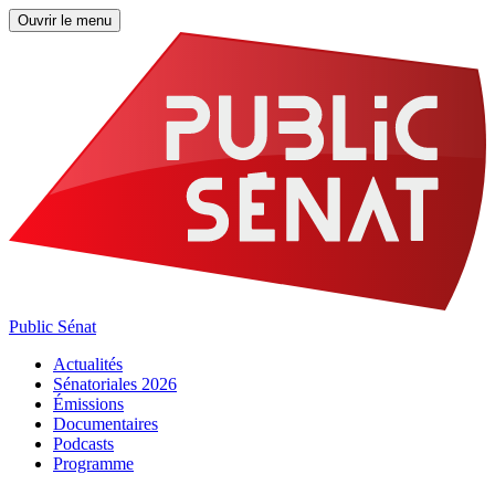
Ouvrir le menu
Public Sénat
Actualités
Sénatoriales 2026
Émissions
Documentaires
Podcasts
Programme