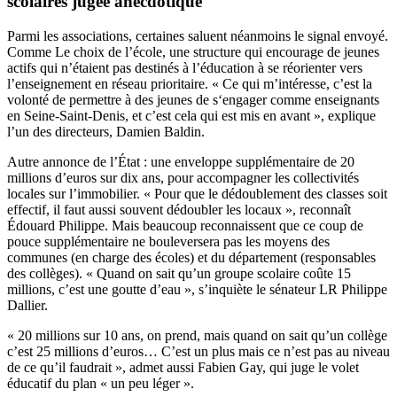
scolaires jugée anecdotique
Parmi les associations, certaines saluent néanmoins le signal envoyé.
Comme Le choix de l’école, une structure qui encourage de jeunes
actifs qui n’étaient pas destinés à l’éducation à se réorienter vers
l’enseignement en réseau prioritaire. « Ce qui m’intéresse, c’est la
volonté de permettre à des jeunes de s‘engager comme enseignants
en Seine-Saint-Denis, et c’est cela qui est mis en avant », explique
l’un des directeurs, Damien Baldin.
Autre annonce de l’État : une enveloppe supplémentaire de 20
millions d’euros sur dix ans, pour accompagner les collectivités
locales sur l’immobilier. « Pour que le dédoublement des classes soit
effectif, il faut aussi souvent dédoubler les locaux », reconnaît
Édouard Philippe. Mais beaucoup reconnaissent que ce coup de
pouce supplémentaire ne bouleversera pas les moyens des
communes (en charge des écoles) et du département (responsables
des collèges). « Quand on sait qu’un groupe scolaire coûte 15
millions, c’est une goutte d’eau », s’inquiète le sénateur LR Philippe
Dallier.
« 20 millions sur 10 ans, on prend, mais quand on sait qu’un collège
c’est 25 millions d’euros… C’est un plus mais ce n’est pas au niveau
de ce qu’il faudrait », admet aussi Fabien Gay, qui juge le volet
éducatif du plan « un peu léger ».