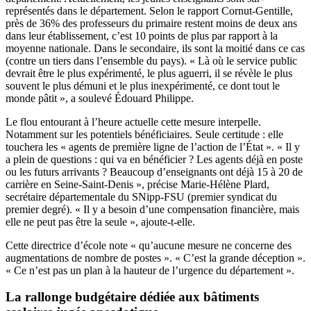
représentés dans le département. Selon le rapport Cornut-Gentille,
près de 36% des professeurs du primaire restent moins de deux ans
dans leur établissement, c’est 10 points de plus par rapport à la
moyenne nationale. Dans le secondaire, ils sont la moitié dans ce cas
(contre un tiers dans l’ensemble du pays). « Là où le service public
devrait être le plus expérimenté, le plus aguerri, il se révèle le plus
souvent le plus démuni et le plus inexpérimenté, ce dont tout le
monde pâtit », a soulevé Édouard Philippe.
Le flou entourant à l’heure actuelle cette mesure interpelle.
Notamment sur les potentiels bénéficiaires. Seule certitude : elle
touchera les « agents de première ligne de l’action de l’État ». « Il y
a plein de questions : qui va en bénéficier ? Les agents déjà en poste
ou les futurs arrivants ? Beaucoup d’enseignants ont déjà 15 à 20 de
carrière en Seine-Saint-Denis », précise Marie-Hélène Plard,
secrétaire départementale du SNipp-FSU (premier syndicat du
premier degré). « Il y a besoin d’une compensation financière, mais
elle ne peut pas être la seule », ajoute-t-elle.
Cette directrice d’école note « qu’aucune mesure ne concerne des
augmentations de nombre de postes ». « C’est la grande déception ».
« Ce n’est pas un plan à la hauteur de l’urgence du département ».
La rallonge budgétaire dédiée aux bâtiments