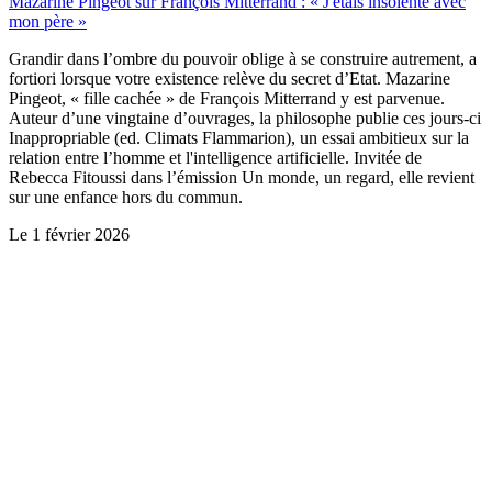
Mazarine Pingeot sur François Mitterrand : « J'étais insolente avec
mon père »
Grandir dans l’ombre du pouvoir oblige à se construire autrement, a
fortiori lorsque votre existence relève du secret d’Etat. Mazarine
Pingeot, « fille cachée » de François Mitterrand y est parvenue.
Auteur d’une vingtaine d’ouvrages, la philosophe publie ces jours-ci
Inappropriable (ed. Climats Flammarion), un essai ambitieux sur la
relation entre l’homme et l'intelligence artificielle. Invitée de
Rebecca Fitoussi dans l’émission Un monde, un regard, elle revient
sur une enfance hors du commun.
Le
1 février 2026