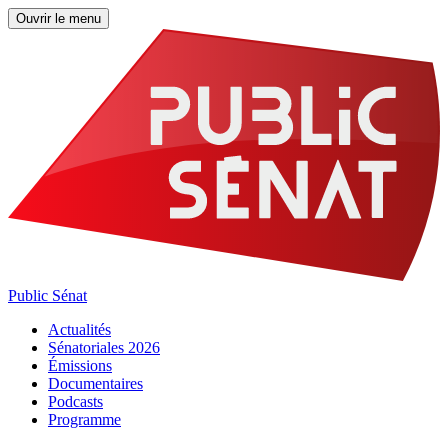
Ouvrir le menu
Public Sénat
Actualités
Sénatoriales 2026
Émissions
Documentaires
Podcasts
Programme