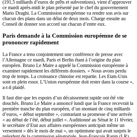
(191,5 milliards d’euros de prêts et subventions), vient d’approuver
ce mardi après-midi le plan présenté par le chef du gouvernement
Mario Draghi. La Commission européenne va rendre son avis sur
chacun des plans dans un délai de deux mois. Charge ensuite au
Conseil de donner son accord sur chacun d’entre eux.
Paris demande à la Commission européenne de se
prononcer rapidement
La France a tenu conjointement une conférence de presse avec
l’Allemagne ce mardi, Paris et Berlin étant à l’origine du plan
européen. Bruno Le Maire a appelé la Commission européenne à
examiner rapidement les différents dossiers. « Nous avons perdu
trop de temps. La croissance chinoise est repartie. Les Etats-Unis
sont en plein essor. L’Union européenne doit rester dans la course »,
a-t-il plaidé.
Il faut dire que les espoirs d’un décaissement rapide ont été vite
douchés. Bruno Le Maire a annoncé lundi que la France recevrait la
première tranche du plan européen, d’un montant de cinq milliards
d’euros, « début septembre », contrariant
sa promesse
d’une arrivée
« au début de l’été, début juillet ». Auditionné au Sénat le 11 février,
le secrétaire d’Etat aux affaires européennes anticipait même un
versement « dès le mois de mai », un optimisme qui avait
surpris le
président de la commission sénatoriale, Jean-François Rapin (LR)
.