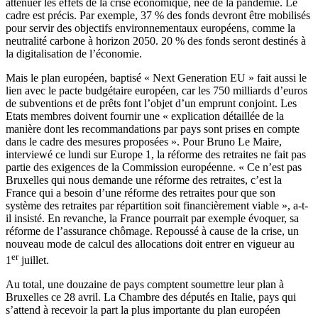
atténuer les effets de la crise économique, née de la pandémie. Le
cadre est précis. Par exemple, 37 % des fonds devront être mobilisés
pour servir des objectifs environnementaux européens, comme la
neutralité carbone à horizon 2050. 20 % des fonds seront destinés à
la digitalisation de l’économie.
Mais le plan européen, baptisé « Next Generation EU » fait aussi le
lien avec le pacte budgétaire européen, car les 750 milliards d’euros
de subventions et de prêts font l’objet d’un emprunt conjoint.
Les
Etats membres doivent fournir
une « explication détaillée de la
manière dont les recommandations par pays sont prises en compte
dans le cadre des mesures proposées ». Pour Bruno Le Maire,
interviewé ce lundi
sur Europe 1
, la réforme des retraites ne fait pas
partie des exigences de la Commission européenne. « Ce n’est pas
Bruxelles qui nous demande une réforme des retraites, c’est la
France qui a besoin d’une réforme des retraites pour que son
système des retraites par répartition soit financièrement viable », a-t-
il insisté. En revanche, la France pourrait par exemple évoquer, sa
réforme de l’assurance chômage. Repoussé à cause de la crise, un
nouveau mode de calcul des allocations doit entrer en vigueur au
er
1
juillet.
Au total, une douzaine de pays comptent soumettre leur plan à
Bruxelles ce 28 avril. La Chambre des députés en Italie, pays qui
s’attend à recevoir la part la plus importante du plan européen