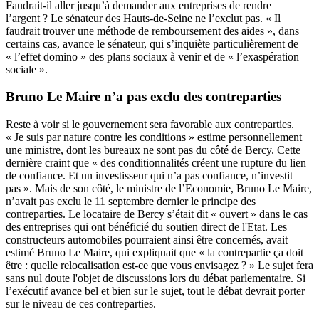
Faudrait-il aller jusqu’à demander aux entreprises de rendre
l’argent ? Le sénateur des Hauts-de-Seine ne l’exclut pas. « Il
faudrait trouver une méthode de remboursement des aides », dans
certains cas, avance le sénateur, qui s’inquiète particulièrement de
« l’effet domino » des plans sociaux à venir et de « l’exaspération
sociale ».
Bruno Le Maire n’a pas exclu des contreparties
Reste à voir si le gouvernement sera favorable aux contreparties.
« Je suis par nature contre les conditions » estime personnellement
une ministre, dont les bureaux ne sont pas du côté de Bercy. Cette
dernière craint que « des conditionnalités créent une rupture du lien
de confiance. Et un investisseur qui n’a pas confiance, n’investit
pas ». Mais de son côté, le ministre de l’Economie, Bruno Le Maire,
n’avait pas exclu le 11 septembre dernier le principe des
contreparties. Le locataire de Bercy s’était dit « ouvert » dans le cas
des entreprises qui ont bénéficié du soutien direct de l'Etat. Les
constructeurs automobiles pourraient ainsi être concernés, avait
estimé Bruno Le Maire, qui expliquait que « la contrepartie ça doit
être : quelle relocalisation est-ce que vous envisagez ? » Le sujet fera
sans nul doute l'objet de discussions lors du débat parlementaire. Si
l’exécutif avance bel et bien sur le sujet, tout le débat devrait porter
sur le niveau de ces contreparties.