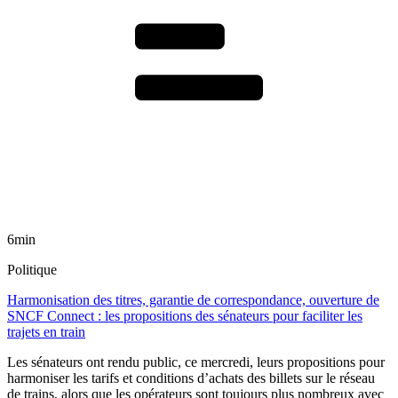
6min
Politique
Harmonisation des titres, garantie de correspondance, ouverture de
SNCF Connect : les propositions des sénateurs pour faciliter les
trajets en train
Les sénateurs ont rendu public, ce mercredi, leurs propositions pour
harmoniser les tarifs et conditions d’achats des billets sur le réseau
de trains, alors que les opérateurs sont toujours plus nombreux avec