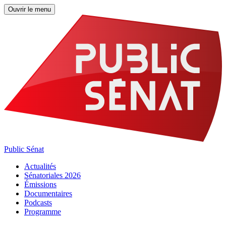
Ouvrir le menu
Public Sénat
Actualités
Sénatoriales 2026
Émissions
Documentaires
Podcasts
Programme