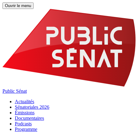
Ouvrir le menu
Public Sénat
Actualités
Sénatoriales 2026
Émissions
Documentaires
Podcasts
Programme