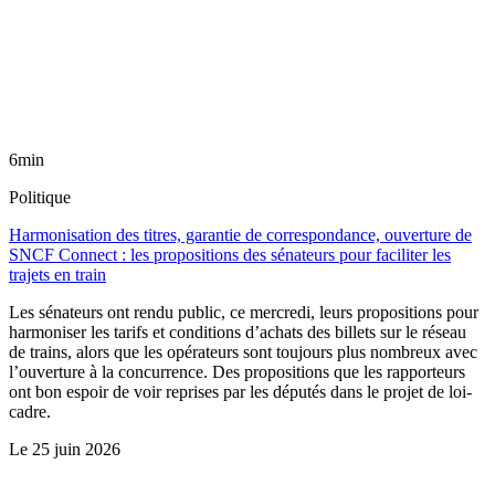
6min
Politique
Harmonisation des titres, garantie de correspondance, ouverture de
SNCF Connect : les propositions des sénateurs pour faciliter les
trajets en train
Les sénateurs ont rendu public, ce mercredi, leurs propositions pour
harmoniser les tarifs et conditions d’achats des billets sur le réseau
de trains, alors que les opérateurs sont toujours plus nombreux avec
l’ouverture à la concurrence. Des propositions que les rapporteurs
ont bon espoir de voir reprises par les députés dans le projet de loi-
cadre.
Le
25 juin 2026