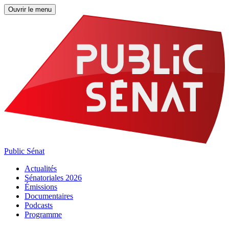
Ouvrir le menu
Public Sénat
Actualités
Sénatoriales 2026
Émissions
Documentaires
Podcasts
Programme