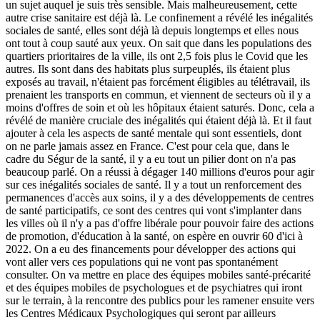
un sujet auquel je suis très sensible. Mais malheureusement, cette
autre crise sanitaire est déjà là. Le confinement a révélé les inégalités
sociales de santé, elles sont déjà là depuis longtemps et elles nous
ont tout à coup sauté aux yeux. On sait que dans les populations des
quartiers prioritaires de la ville, ils ont 2,5 fois plus le Covid que les
autres. Ils sont dans des habitats plus surpeuplés, ils étaient plus
exposés au travail, n'étaient pas forcément éligibles au télétravail, ils
prenaient les transports en commun, et viennent de secteurs où il y a
moins d'offres de soin et où les hôpitaux étaient saturés. Donc, cela a
révélé de manière cruciale des inégalités qui étaient déjà là. Et il faut
ajouter à cela les aspects de santé mentale qui sont essentiels, dont
on ne parle jamais assez en France. C'est pour cela que, dans le
cadre du Ségur de la santé, il y a eu tout un pilier dont on n'a pas
beaucoup parlé. On a réussi à dégager 140 millions d'euros pour agir
sur ces inégalités sociales de santé. Il y a tout un renforcement des
permanences d'accès aux soins, il y a des développements de centres
de santé participatifs, ce sont des centres qui vont s'implanter dans
les villes où il n'y a pas d'offre libérale pour pouvoir faire des actions
de promotion, d'éducation à la santé, on espère en ouvrir 60 d'ici à
2022. On a eu des financements pour développer des actions qui
vont aller vers ces populations qui ne vont pas spontanément
consulter. On va mettre en place des équipes mobiles santé-précarité
et des équipes mobiles de psychologues et de psychiatres qui iront
sur le terrain, à la rencontre des publics pour les ramener ensuite vers
les Centres Médicaux Psychologiques qui seront par ailleurs