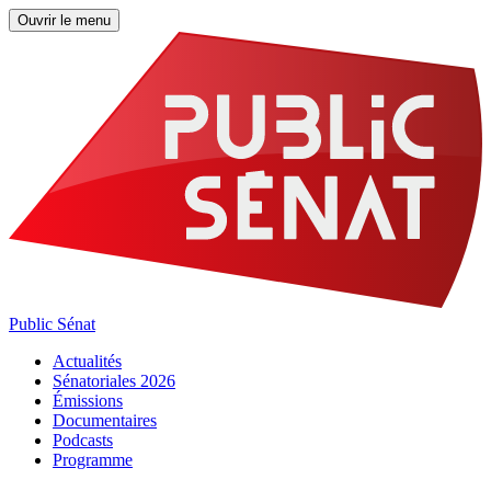
Ouvrir le menu
Public Sénat
Actualités
Sénatoriales 2026
Émissions
Documentaires
Podcasts
Programme