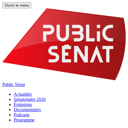
Ouvrir le menu
Public Sénat
Actualités
Sénatoriales 2026
Émissions
Documentaires
Podcasts
Programme