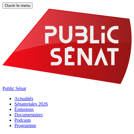
Ouvrir le menu
Public Sénat
Actualités
Sénatoriales 2026
Émissions
Documentaires
Podcasts
Programme