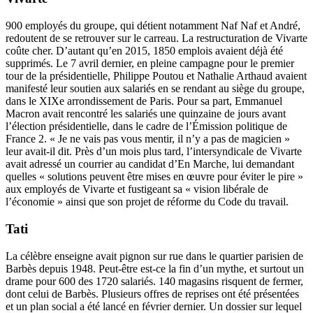
900 employés du groupe, qui détient notamment Naf Naf et André,
redoutent de se retrouver sur le carreau. La restructuration de Vivarte
coûte cher. D’autant qu’en 2015, 1850 emplois avaient déjà été
supprimés. Le 7 avril dernier, en pleine campagne pour le premier
tour de la présidentielle, Philippe Poutou et Nathalie Arthaud avaient
manifesté leur soutien aux salariés en se rendant au siège du groupe,
dans le XIXe arrondissement de Paris. Pour sa part, Emmanuel
Macron avait rencontré les salariés une quinzaine de jours avant
l’élection présidentielle, dans le cadre de l’Émission politique de
France 2. « Je ne vais pas vous mentir, il n’y a pas de magicien »
leur avait-il dit. Près d’un mois plus tard, l’intersyndicale de Vivarte
avait adressé un courrier au candidat d’En Marche, lui demandant
quelles « solutions peuvent être mises en œuvre pour éviter le pire »
aux employés de Vivarte et fustigeant sa « vision libérale de
l’économie » ainsi que son projet de réforme du Code du travail.
Tati
La célèbre enseigne avait pignon sur rue dans le quartier parisien de
Barbès depuis 1948. Peut-être est-ce la fin d’un mythe, et surtout un
drame pour 600 des 1720 salariés. 140 magasins risquent de fermer,
dont celui de Barbès. Plusieurs offres de reprises ont été présentées
et un plan social a été lancé en février dernier. Un dossier sur lequel