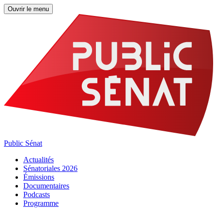
Ouvrir le menu
Public Sénat
Actualités
Sénatoriales 2026
Émissions
Documentaires
Podcasts
Programme