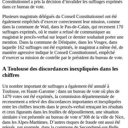
Constitutionnel a pris la décision d’invalider les suffrages exprimés
dans ce bureau de vote.
Plusieurs magistrats délégués du Conseil Constitutionnel ont été
également empêchés d’exercer correctement leur mission, comme
dans la commune de Wail, dans le Pas-de-Calais, qui recensent 170
suffrages exprimés, où le maire a refusé de communiquer au
magistrat le procès-verbal sur lequel ce dernier souhaitait porter une
mention. Dans la commune de Dénipaire, dans les Vosges, dans
laquelle 162 suffrages ont été exprimés, le magistrat a même été, de
manière agressive indique le Conseil Constitutionnel, empêché
d’exercer sa mission de contrôle par le président du bureau de vote.
A Toulouse des discordances inexpliquées dans les
chiffres
Un nombre important de suffrages a également été annulé à
Toulouse, en Haute-Garonne : dans un bureau de vote où plus de
1479 votes ont été exprimés, la commission départementale de
recensement a relevé des discordances importantes et inexpliquées
entre les chiffres inscrits dans le procès-verbal retraçant les résultats
et ceux figurants dans les feuilles de dépouillement, une situation
similaire s’est présentée au bureau de
vote
n°308 de la ville de Nice,
dans les Alpes-Maritimes. D’autres risques de fraude ont aussi été
relevés, par exemple, dans la commune de Secondigné-sur-Belle