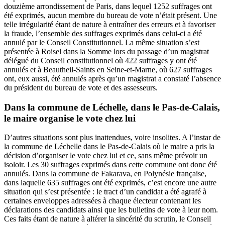
douzième arrondissement de Paris,
dans lequel 1252 suffrages ont
été exprimés
, aucun membre du bureau de vote n’était présent. Une
telle irrégularité étant de nature à entraîner des erreurs et à favoriser
la fraude, l’ensemble des suffrages exprimés dans celui-ci a été
annulé par le Conseil Constitutionnel. La même situation s’est
présentée à Roisel dans la Somme lors du passage d’un magistrat
délégué du Conseil constitutionnel où 422 suffrages y ont été
annulés et à Beautheil-Saints en Seine-et-Marne, où 627 suffrages
ont, eux aussi, été annulés après qu’un magistrat a constaté l’absence
du président du bureau de vote et des assesseurs.
Dans la commune de Léchelle, dans le Pas-de-Calais,
le maire organise le vote chez lui
D’autres situations sont plus inattendues, voire insolites. A l’instar de
la commune de Léchelle dans le Pas-de-Calais où le maire a pris la
décision d’organiser le vote chez lui et ce, sans même prévoir un
isoloir. Les 30 suffrages exprimés dans cette commune ont donc été
annulés. Dans la commune de Fakarava, en Polynésie française,
dans laquelle 635 suffrages ont été exprimés, c’est encore une autre
situation qui s’est présentée : le tract d’un candidat a été agrafé à
certaines enveloppes adressées à chaque électeur contenant les
déclarations des candidats ainsi que les bulletins de vote à leur nom.
Ces faits étant de nature à altérer la sincérité du scrutin, le Conseil