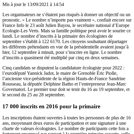
Mis à jour le
13/09/2021 à 14:54
Les organisateurs ne s’étaient pas risqués à donner un objectif ou un
pronostic. « Le nombre n’importe pas vraiment », confiait encore sur
France Info le 23 août Julien Bayou, le secrétaire national d’Europe
Ecologie-Les Verts. Mais sa famille politique peut avoir le sourire ce
lundi. Le nombre d’inscrits à la primaire des écologistes de
septembre s’établit à 122 6170. Les citoyens souhaitant départager
les différents prétendants en vue de la présidentielle avaient jusqu’à
hier, 12 septembre à minuit, pour s’inscrire en ligne. Le nombre
d’inscrits a quasiment été multiplié par cinq en deux semaines.
Cinq candidats se disputent la candidature écologiste pour 2022 :
l’eurodéputé Yannick Jadot, le maire de Grenoble Éric Piolle,
l’ancienne vice-présidente de la région Hauts-de-France Sandrine
Rousseau, la députée Delphine Batho et l’entrepreneur Jean-Marc
Governatori. Le premier tour doit se tenir du 16 au 19 septembre, et
le second du 25 au 28 septembre.
17 000 inscrits en 2016 pour la primaire
Les inscriptions étaient ouvertes à toutes les personnes de plus de 16
ans, moyennant deux euros de participation et une signature à une
charte de valeurs écologistes. Le nombre de participants cette fois a
fortement progressé par rapport à la première primaire ouverte, celle