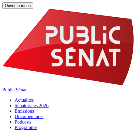
Ouvrir le menu
Public Sénat
Actualités
Sénatoriales 2026
Émissions
Documentaires
Podcasts
Programme