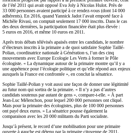
de l’été 2011 qui avait opposé Eva Joly à Nicolas Hulot. Près de
33 000 personnes avaient participé à ce rendez-vous (dont 14 000
adhérents). En 2016, quand Yannick Jadot l’avait emporté face à
Michèle Rivasi, on comptait seulement 17 000 inscrits. Dans le cas
des deux dernières, la participation financière était plus élevée :
5 euros en 2016, et même 10 euros en 2011.
Après trois débats télévisés apaisés entre les candidats, le nombre
d’électeurs inscrits à la primaire a de quoi satisfaire Sophie Taillé-
Polian, coordinatrice nationale à Génération·s, l’un des cinq
mouvements avec Europe Ecologie Les Verts à former le Pôle
écologiste. « La dynamique autour de la primaire montre qu’il y a
une appétence pour l’écologie politique et qu’elle répond aux enjeux
auxquels la France est confrontée », en conclut la sénatrice.
Sophie Taillé-Polian y voit aussi une façon de donner une légitimité
au futur nom qui sortira de la primaire. « Il n’y a pas d’autres
candidats soutenus par autant de gens », compare-t-elle. « À part
Jean-Luc Mélenchon, pour lequel 200 000 personnes ont cliqué.
Mais pour la primaire des écologistes, plus de 100 000 personnes
ont payé deux euros. » La sénatrice pousse également la
comparaison avec les 20 000 militants du Parti socialiste.
Jusqu’à présent, le record d’une mobilisation pour une primaire
ouverte à gauche est détenu par la primaire citoyenne de 2011,