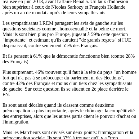
réalisée en juin 2018, avant l'affaire Benalla. Un taux d'adhésion
bien supérieur à ceux de Nicolas Sarkozy et François Hollande
après un an de mandat auprès de leurs sympathisants.
Les sympathisants LREM partagent les avis de gauche sur les
questions sociétales comme l'homosexualité et la peine de mort.
Mais ils sont bien plus pro-Europe, jugeant à 59% cette question
"importante" et estimant qu'ils auraient "de grands regrets" si l'UE
disparaissait, contre seulement 55% des Français.
Et ils pensent à 61% que la démocratie fonctionne bien (contre 28%
des Français) .
Plus surprenant, 46% trouvent qu'il faut à la tête du pays "un homme
fort qui n'a pas à se préoccuper du parlement ni des élections",
contre 42% des Français et moins d'un tiers chez les sympathisants
de gauche. Sur cette question ils se situent en 2e place derrière le
FN.
Ils sont aussi décalés quand ils classent comme deuxième
préoccupation la plus importante, après le chômage, la compétitivité
des entreprises, alors que les autres partis citent le pouvoir d'achat ou
l'immigration.
Mais les Marcheurs sont divisés sur deux points: l'immigration et la
préoccupation sociale. Ils sont 37% à trouver qu'il y a "trop