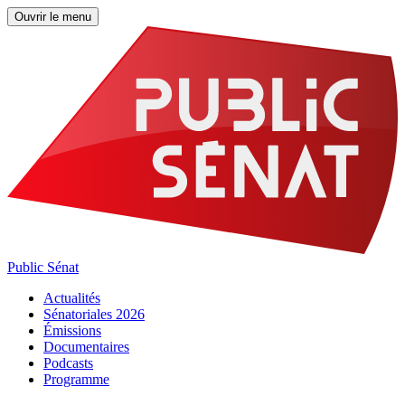
Ouvrir le menu
Public Sénat
Actualités
Sénatoriales 2026
Émissions
Documentaires
Podcasts
Programme