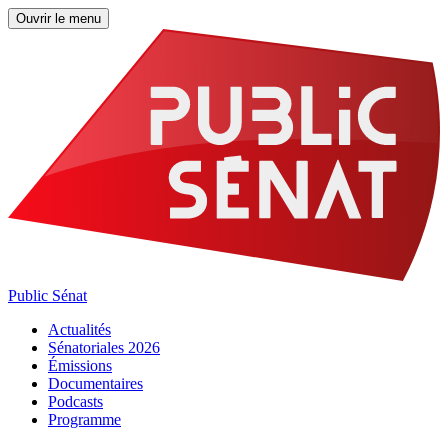
Ouvrir le menu
Public Sénat
Actualités
Sénatoriales 2026
Émissions
Documentaires
Podcasts
Programme