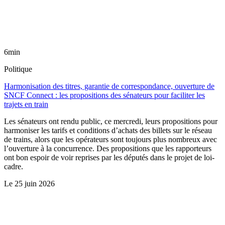
6min
Politique
Harmonisation des titres, garantie de correspondance, ouverture de
SNCF Connect : les propositions des sénateurs pour faciliter les
trajets en train
Les sénateurs ont rendu public, ce mercredi, leurs propositions pour
harmoniser les tarifs et conditions d’achats des billets sur le réseau
de trains, alors que les opérateurs sont toujours plus nombreux avec
l’ouverture à la concurrence. Des propositions que les rapporteurs
ont bon espoir de voir reprises par les députés dans le projet de loi-
cadre.
Le
25 juin 2026