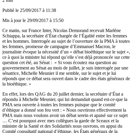
2 min
Publié le
25/09/2017 à 11:38
Mis à jour le
29/09/2017 à 15:50
Ce matin, sur France Inter, Nicolas Demorand recevait Marlène
Schiappa, la secrétaire d’État chargée de l’Égalité entre les femmes
et les hommes. Interrogée au sujet de l’ouverture de la PMA à toutes
les femmes, promesse de campagne d’Emmanuel Macron, le
journaliste évoque la nécessité d’un « débat bioéthique sur le sujet »,
ce à quoi la ministre lui répond qu’elle s’est déjà prononcée sur cette
question cet été, au Sénat : « Si vous écoutez ma question au
gouvernement au Sénat au mois de juillet, je suis interrogée par une
sénatrice, Michelle Meunier il me semble, sur le sujet et je lui
réponds que ce débat sera ouvert dans le cadre des états généraux de
la bioéthique. »
En effet, lors des QAG du 20 juillet dernier, la secrétaire d’État a
répondu à Michelle Meunier, qui lui demandait quand est-ce-que la
PMA sera ouverte à toutes les femmes puisque que le comité
d’éthique a donné son feu vert : « Nous ouvrirons effectivement la
PMA mais nous voulons avoir un débat serein et apaisé sur ce sujet
… C’est pourquoi avec mes collègues la garde de Sceaux et la
ministre de la Santé et des Solidarités nous ouvrons, en appui du
Comité consultatif national d’éthique, les États généraux de la