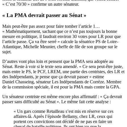
« C’est 70/30 » confirme un autre sénateur.
« La PMA devrait passer au Sénat »
Mais peut-être pas assez pour faire tomber l’article 1…
« Mathématiquement, sachant que ce n’est pas toujours la bonne
mesure en politique, il faudrait environ 30 votes pour LR pour que
l’article passe. Ça va être serré » calcule la sénatrice PS de Loire-
Atlantique, Michelle Meunier, cheffe de file de son groupe sur le
sujet.
D’autres vont plus loin et pensent que la PMA sera adoptée au
Sénat. Reste à voir si le texte sera amendé. « Ce sera peut-être juste,
mais entre le PS, le PCF, LREM, une partie des centristes, des LR et
des Indépendants, je pense que ça devrait passer » estime
Daniel Chasseing, sénateur Les Indépendants de Corrèze. Membre
de la commission spéciale, il est pour la PMA mais contre la GPA.
Un sénateur centriste est même encore plus affirmatif : « Ça devrait
passer sans difficulté au Sénat ». Le même fait cette analyse :
« Un gars comme Retailleau s’est mis en réserve sur ces
affaires-là. Après l’épisode Bellamy, chez LR, ceux qui
portent ces convictions ont décidé de ne pas en faire un
cheval de bataille politique. Ils ont bien vu que la