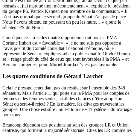
Gontrie est montée au front. Moi-même, j’ai fait savoir ce que j’en
pensais et j’ai marqué mon mécontentement », explique le président
du groupe PS, Patrick Kanner, non-membre de la commission. « Il
n’est pas normal que le second groupe du Sénat n’ait pas de place.
Nous l’avons obtenu en poussant un peu les murs… » ajoute le
sénateur PS du Nord.
Conséquence : trois des quatre rapporteurs sont pour la PMA.
Corinne Imbert est « favorable », « je ne me suis pas opposée à
l’avis positif du Comité consultatif national d’éthique, où je
représente le Sénat », explique-t-elle à publicsenat.fr. Olivier Henno
se « range plutôt du côté de ceux qui sont favorables à la PMA » et
Bernard Jomier est pour. Muriel Jourda n’y est pas favorable.
Les quatre conditions de Gérard Larcher
Cela ne présage cependant pas du résultat sur l’ensemble des 348
sénateurs. Mais l’article 1, qui porte sur la PMA pour les couples de
femmes et les femmes seules, a-t-il des chances d’être adopté au
Sénat ou sera-t-il rejeté ? En la matière, les clivages traversent les
groupes. Une chose est sûre : on est loin de « l’hystérie » du mariage
pour tous.
Beaucoup dépendra des positions au sein des groupes LR et Union
centriste, qui forment la majorité sénatoriale. Chez les LR comme les