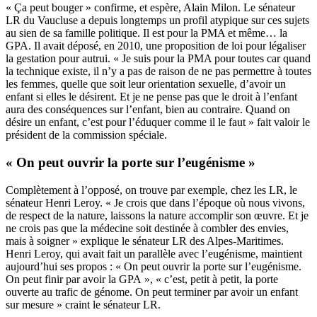
« Ça peut bouger » confirme, et espère, Alain Milon. Le sénateur
LR du Vaucluse a depuis longtemps un profil atypique sur ces sujets
au sien de sa famille politique. Il est pour la PMA et même… la
GPA. Il avait déposé, en 2010,
une proposition de loi
pour légaliser
la gestation pour autrui. « Je suis pour la PMA pour toutes car quand
la technique existe, il n’y a pas de raison de ne pas permettre à toutes
les femmes, quelle que soit leur orientation sexuelle, d’avoir un
enfant si elles le désirent. Et je ne pense pas que le droit à l’enfant
aura des conséquences sur l’enfant, bien au contraire. Quand on
désire un enfant, c’est pour l’éduquer comme il le faut » fait valoir le
président de la commission spéciale.
« On peut ouvrir la porte sur l’eugénisme »
Complètement à l’opposé, on trouve par exemple, chez les LR, le
sénateur Henri Leroy. « Je crois que dans l’époque où nous vivons,
de respect de la nature, laissons la nature accomplir son œuvre. Et je
ne crois pas que la médecine soit destinée à combler des envies,
mais à soigner » explique le sénateur LR des Alpes-Maritimes.
Henri Leroy, qui avait fait un parallèle avec l’eugénisme, maintient
aujourd’hui ses propos : « On peut ouvrir la porte sur l’eugénisme.
On peut finir par avoir la GPA », « c’est, petit à petit, la porte
ouverte au trafic de génome. On peut terminer par avoir un enfant
sur mesure » craint le sénateur LR.