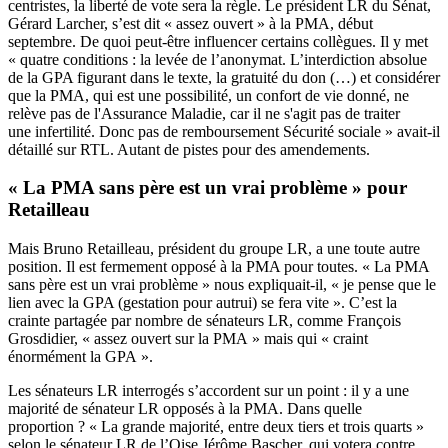
centristes, la liberté de vote sera la règle. Le président LR du Sénat,
Gérard Larcher,
s’est dit « assez ouvert »
à la PMA, début
septembre. De quoi peut-être influencer certains collègues. Il y met
« quatre conditions : la levée de l’anonymat. L’interdiction absolue
de la GPA figurant dans le texte, la gratuité du don (…) et considérer
que la PMA, qui est une possibilité, un confort de vie donné, ne
relève pas de l'Assurance Maladie, car il ne s'agit pas de traiter
une infertilité. Donc pas de remboursement Sécurité sociale » avait-il
détaillé sur RTL. Autant de pistes pour des amendements.
« La PMA sans père est un vrai problème » pour
Retailleau
Mais Bruno Retailleau, président du groupe LR, a une toute autre
position. Il est fermement opposé à la PMA pour toutes. « La PMA
sans père est un vrai problème »
nous expliquait-il
, « je pense que le
lien avec la GPA (gestation pour autrui) se fera vite ». C’est la
crainte partagée par nombre de sénateurs LR, comme François
Grosdidier, « assez ouvert sur la PMA » mais qui « craint
énormément la GPA ».
Les sénateurs LR interrogés s’accordent sur un point : il y a une
majorité de sénateur LR opposés à la PMA. Dans quelle
proportion ? « La grande majorité, entre deux tiers et trois quarts »
selon le sénateur LR de l’Oise Jérôme Bascher, qui votera contre.