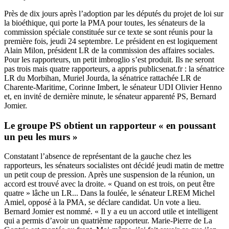
Près de dix jours après l’adoption par les députés du projet de loi sur
la bioéthique, qui porte la PMA pour toutes, les sénateurs de
la
commission spéciale
constituée sur ce texte se sont réunis pour la
première fois, jeudi 24 septembre. Le président en est logiquement
Alain Milon, président LR de la commission des affaires sociales.
Pour les rapporteurs, un petit imbroglio s’est produit. Ils ne seront
pas trois mais quatre rapporteurs, a appris publicsenat.fr : la sénatrice
LR du Morbihan, Muriel Jourda, la sénatrice rattachée LR de
Charente-Maritime, Corinne Imbert, le sénateur UDI Olivier Henno
et, en invité de dernière minute, le sénateur apparenté PS, Bernard
Jomier.
Le groupe PS obtient un rapporteur « en poussant
un peu les murs »
Constatant l’absence de représentant de la gauche chez les
rapporteurs, les sénateurs socialistes ont décidé jeudi matin de mettre
un petit coup de pression. Après une suspension de la réunion, un
accord est trouvé avec la droite. « Quand on est trois, on peut être
quatre » lâche un LR... Dans la foulée, le sénateur LREM Michel
Amiel, opposé à la PMA, se déclare candidat. Un vote a lieu.
Bernard Jomier est nommé. « Il y a eu un accord utile et intelligent
qui a permis d’avoir un quatrième rapporteur. Marie-Pierre de La