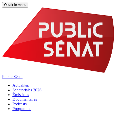
Ouvrir le menu
Public Sénat
Actualités
Sénatoriales 2026
Émissions
Documentaires
Podcasts
Programme