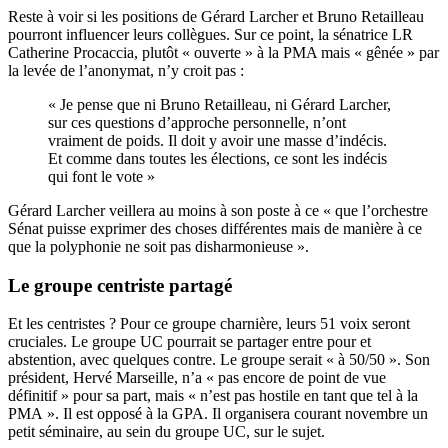
Reste à voir si les positions de Gérard Larcher et Bruno Retailleau
pourront influencer leurs collègues. Sur ce point, la sénatrice LR
Catherine Procaccia, plutôt « ouverte » à la PMA mais « gênée » par
la levée de l’anonymat, n’y croit pas :
« Je pense que ni Bruno Retailleau, ni Gérard Larcher,
sur ces questions d’approche personnelle, n’ont
vraiment de poids. Il doit y avoir une masse d’indécis.
Et comme dans toutes les élections, ce sont les indécis
qui font le vote »
Gérard Larcher veillera au moins à son poste à ce « que l’orchestre
Sénat puisse exprimer des choses différentes mais de manière à ce
que la polyphonie ne soit pas disharmonieuse ».
Le groupe centriste partagé
Et les centristes ? Pour ce groupe charnière, leurs 51 voix seront
cruciales. Le groupe UC pourrait se partager entre pour et
abstention, avec quelques contre. Le groupe serait « à 50/50 ». Son
président, Hervé Marseille, n’a « pas encore de point de vue
définitif » pour sa part, mais « n’est pas hostile en tant que tel à la
PMA ». Il est opposé à la GPA. Il organisera courant novembre un
petit séminaire, au sein du groupe UC, sur le sujet.