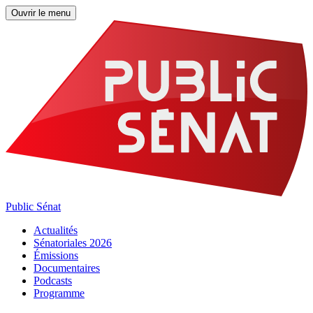
Ouvrir le menu
Public Sénat
Actualités
Sénatoriales 2026
Émissions
Documentaires
Podcasts
Programme