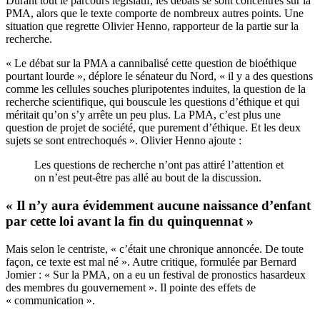
Durant tout le parcours législatif, les débats se sont concentrés sur la
PMA, alors que le texte comporte de nombreux autres points. Une
situation que regrette Olivier Henno, rapporteur de la partie sur la
recherche.
« Le débat sur la PMA a cannibalisé cette question de bioéthique
pourtant lourde », déplore le sénateur du Nord, « il y a des questions
comme les cellules souches pluripotentes induites, la question de la
recherche scientifique, qui bouscule les questions d’éthique et qui
méritait qu’on s’y arrête un peu plus. La PMA, c’est plus une
question de projet de société, que purement d’éthique. Et les deux
sujets se sont entrechoqués ». Olivier Henno ajoute :
Les questions de recherche n’ont pas attiré l’attention et
on n’est peut-être pas allé au bout de la discussion.
« Il n’y aura évidemment aucune naissance d’enfant
par cette loi avant la fin du quinquennat »
Mais selon le centriste, « c’était une chronique annoncée. De toute
façon, ce texte est mal né ». Autre critique, formulée par Bernard
Jomier : « Sur la PMA, on a eu un festival de pronostics hasardeux
des membres du gouvernement ». Il pointe des effets de
« communication ».