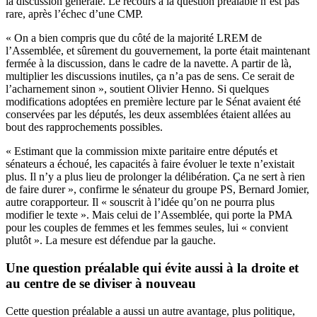
la discussion générale. Le recours à la question préalable n’est pas
rare, après l’échec d’une CMP.
« On a bien compris que du côté de la majorité LREM de
l’Assemblée, et sûrement du gouvernement, la porte était maintenant
fermée à la discussion, dans le cadre de la navette. A partir de là,
multiplier les discussions inutiles, ça n’a pas de sens. Ce serait de
l’acharnement sinon », soutient Olivier Henno. Si quelques
modifications adoptées en première lecture par le Sénat avaient été
conservées par les députés, les deux assemblées étaient allées au
bout des rapprochements possibles.
« Estimant que la commission mixte paritaire entre députés et
sénateurs a échoué, les capacités à faire évoluer le texte n’existait
plus. Il n’y a plus lieu de prolonger la délibération. Ça ne sert à rien
de faire durer », confirme le sénateur du groupe PS, Bernard Jomier,
autre corapporteur. Il « souscrit à l’idée qu’on ne pourra plus
modifier le texte ». Mais celui de l’Assemblée, qui porte la PMA
pour les couples de femmes et les femmes seules, lui « convient
plutôt ». La mesure est défendue par la gauche.
Une question préalable qui évite aussi à la droite et
au centre de se diviser à nouveau
Cette question préalable a aussi un autre avantage, plus politique,