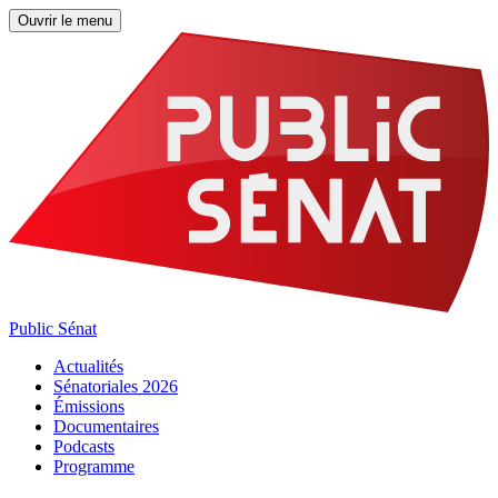
Ouvrir le menu
Public Sénat
Actualités
Sénatoriales 2026
Émissions
Documentaires
Podcasts
Programme