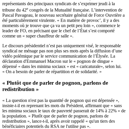
représentants des principaux syndicats
de s’exprimer jeudi à la
e
tribune du 42
congrès de la Mutualité française. L’intervention de
Pascal Pavageau, le nouveau secrétaire général de Force Ouvrière a
été particulièrement virulente. « En matière de provoc’, il y a des
moments où je trouve que ça va un petit peu loin », commence le
leader de FO, en précisant que le chef de l’État s’est comporté
comme un « super chauffeur de salle ».
Le discours présidentiel n’est pas uniquement visé, le responsable
syndical ne ménage pas non plus ses mots après la diffusion d’une
vidéo polémique par le service communication de l’Élysée. La
déclaration d'Emmanuel Macron sur le « pognon de dingue »
dépensé « dans les minima sociaux » est « caricaturale», selon lui.
« On a besoin de parler de répartition et de solidarité. »
« Plutôt que de parler de pognon, parlons de
redistribution »
« La question n'est pas la quantité de pognon qui est dépensée »,
insiste-t-il en reprenant les mots du Président, affirmant que « sans
les minima sociaux le taux de pauvreté passerait de 14% à 22% » de
la population. « Plutôt que de parler de pognon, parlons de
redistribution », lance-t-il, après avoir rappelé « qu'un tiers des
bénéficiaires potentiels du RSA ne l'utilise pas ».