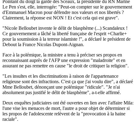
Pointant du doigt la garde des Sceaux, la présidente du RN Marine
Le Pen s'est, elle, interrogée: "Peut-on compter sur le gouvernement
d'Emmanuel Macron pour défendre nos valeurs et nos libertés ?
Clairement, la réponse est NON ! Et c'est cela qui est grave".
"Nicole Belloubet invente le délit de blasphème (...) Scandaleux !
Ce gouvernement a lâché la liberté française de l'esprit +Charlie+
pour la soumission à la terreur islamiste !", a déclaré le président de
Debout la France Nicolas Dupont-Aignan.
Face à la polémique, la ministre a tenu à préciser ses propos en
reconnaissant auprès de l'AFP une expression "maladroite" et en
assurant ne pas remettre en cause "le droit de critiquer la religion".
"Les insultes et les discriminations à raison de l'appartenance
religieuse sont des infractions. C'est ça que j'ai voulu dire", a déclaré
Mme Belloubet, dénonçant une polémique "ridicule". "Je n'ai
absolument pas justifié le délit de blasphème", a-t-elle affirmé.
Deux enquêtes judiciaires ont été ouvertes en lien avec l'affaire Mila:
l'une vise les menaces de mort, l'autre a pour objet de déterminer si
les propos de l'adolescente relèvent de la "provocation à la haine
raciale".