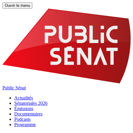
Ouvrir le menu
Public Sénat
Actualités
Sénatoriales 2026
Émissions
Documentaires
Podcasts
Programme