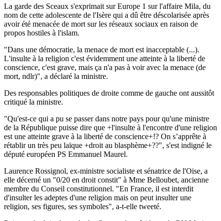
La garde des Sceaux s'exprimait sur Europe 1 sur l'affaire Mila, du
nom de cette adolescente de l'Isère qui a dû être déscolarisée après
avoir été menacée de mort sur les réseaux sociaux en raison de
propos hostiles à l'islam.
"Dans une démocratie, la menace de mort est inacceptable (...).
L'insulte à la religion c'est évidemment une atteinte à la liberté de
conscience, c'est grave, mais ça n'a pas à voir avec la menace (de
mort, ndlr)", a déclaré la ministre.
Des responsables politiques de droite comme de gauche ont aussitôt
critiqué la ministre.
"Qu'est-ce qui a pu se passer dans notre pays pour qu'une ministre
de la République puisse dire que +l'insulte à l'encontre d'une religion
est une atteinte grave à la liberté de conscience+!? On s’apprête à
rétablir un très peu laïque +droit au blasphème+??", s'est indigné le
député européen PS Emmanuel Maurel.
Laurence Rossignol, ex-ministre socialiste et sénatrice de l'Oise, a
elle décerné un "0/20 en droit constit" à Mme Belloubet, ancienne
membre du Conseil constitutionnel. "En France, il est interdit
d'insulter les adeptes d'une religion mais on peut insulter une
religion, ses figures, ses symboles", a-t-elle tweeté.