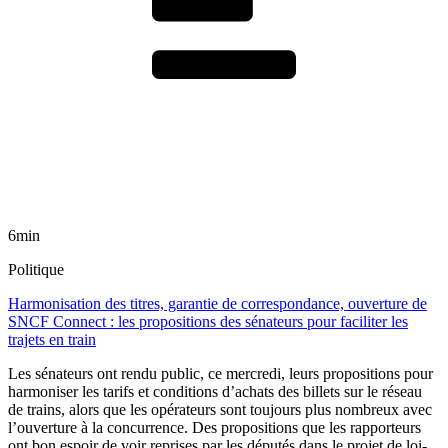
6min
Politique
Harmonisation des titres, garantie de correspondance, ouverture de
SNCF Connect : les propositions des sénateurs pour faciliter les
trajets en train
Les sénateurs ont rendu public, ce mercredi, leurs propositions pour
harmoniser les tarifs et conditions d’achats des billets sur le réseau
de trains, alors que les opérateurs sont toujours plus nombreux avec
l’ouverture à la concurrence. Des propositions que les rapporteurs
ont bon espoir de voir reprises par les députés dans le projet de loi-