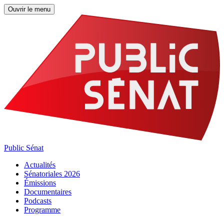
Ouvrir le menu
Public Sénat
Actualités
Sénatoriales 2026
Émissions
Documentaires
Podcasts
Programme