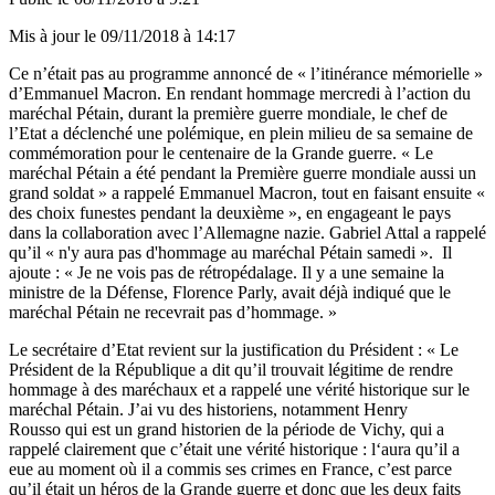
Mis à jour le
09/11/2018 à 14:17
Ce n’était pas au programme annoncé de « l’itinérance mémorielle »
d’Emmanuel Macron. En rendant hommage mercredi à l’action du
maréchal Pétain, durant la première guerre mondiale, le chef de
l’Etat a déclenché une polémique, en plein milieu de sa semaine de
commémoration pour le centenaire de la Grande guerre. « Le
maréchal Pétain a été pendant la Première guerre mondiale aussi un
grand soldat » a rappelé Emmanuel Macron, tout en faisant ensuite «
des choix funestes pendant la deuxième », en engageant le pays
dans la collaboration avec l’Allemagne nazie. Gabriel Attal a rappelé
qu’il « n'y aura pas d'hommage au maréchal Pétain samedi ». Il
ajoute : « Je ne vois pas de rétropédalage. Il y a une semaine la
ministre de la Défense, Florence Parly, avait déjà indiqué que le
maréchal Pétain ne recevrait pas d’hommage. »
Le secrétaire d’Etat revient sur la justification du Président : « Le
Président de la République a dit qu’il trouvait légitime de rendre
hommage à des maréchaux et a rappelé une vérité historique sur le
maréchal Pétain. J’ai vu des historiens, notamment Henry
Rousso qui est un grand historien de la période de Vichy, qui a
rappelé clairement que c’était une vérité historique : l‘aura qu’il a
eue au moment où il a commis ses crimes en France, c’est parce
qu’il était un héros de la Grande guerre et donc que les deux faits