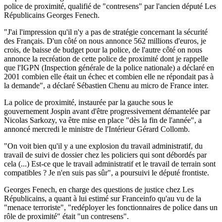
police de proximité, qualifié de "contresens" par l'ancien député Les
Républicains Georges Fenech.
"J'ai l'impression qu'il n'y a pas de stratégie concernant la sécurité
des Français. D'un côté on nous annonce 562 millions d'euros, je
crois, de baisse de budget pour la police, de l'autre côté on nous
annonce la recréation de cette police de proximité dont je rappelle
que l'IGPN (Inspection générale de la police nationale) a déclaré en
2001 combien elle était un échec et combien elle ne répondait pas à
la demande", a déclaré Sébastien Chenu au micro de France inter.
La police de proximité, instaurée par la gauche sous le
gouvernement Jospin avant d'être progressivement démantelée par
Nicolas Sarkozy, va être mise en place "dès la fin de l'année", a
annoncé mercredi le ministre de l'Intérieur Gérard Collomb.
"On voit bien qu'il y a une explosion du travail administratif, du
travail de suivi de dossier chez les policiers qui sont débordés par
cela (...) Est-ce que le travail administratif et le travail de terrain sont
compatibles ? Je n'en suis pas sûr", a poursuivi le député frontiste.
Georges Fenech, en charge des questions de justice chez Les
Républicains, a quant à lui estimé sur Franceinfo qu'au vu de la
"menace terroriste", "redéployer les fonctionnaires de police dans un
rôle de proximité" était "un contresens".