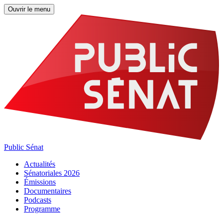
Ouvrir le menu
Public Sénat
Actualités
Sénatoriales 2026
Émissions
Documentaires
Podcasts
Programme