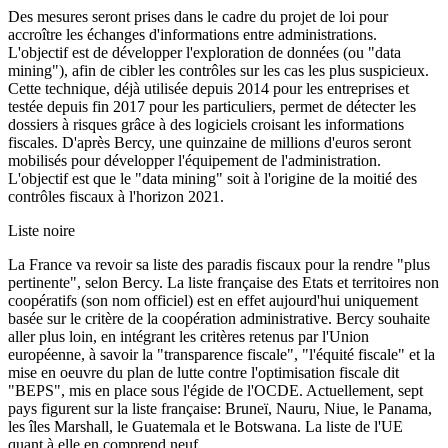
Des mesures seront prises dans le cadre du projet de loi pour
accroître les échanges d'informations entre administrations.
L'objectif est de développer l'exploration de données (ou "data
mining"), afin de cibler les contrôles sur les cas les plus suspicieux.
Cette technique, déjà utilisée depuis 2014 pour les entreprises et
testée depuis fin 2017 pour les particuliers, permet de détecter les
dossiers à risques grâce à des logiciels croisant les informations
fiscales. D'après Bercy, une quinzaine de millions d'euros seront
mobilisés pour développer l'équipement de l'administration.
L'objectif est que le "data mining" soit à l'origine de la moitié des
contrôles fiscaux à l'horizon 2021.
Liste noire
La France va revoir sa liste des paradis fiscaux pour la rendre "plus
pertinente", selon Bercy. La liste française des Etats et territoires non
coopératifs (son nom officiel) est en effet aujourd'hui uniquement
basée sur le critère de la coopération administrative. Bercy souhaite
aller plus loin, en intégrant les critères retenus par l'Union
européenne, à savoir la "transparence fiscale", "l'équité fiscale" et la
mise en oeuvre du plan de lutte contre l'optimisation fiscale dit
"BEPS", mis en place sous l'égide de l'OCDE. Actuellement, sept
pays figurent sur la liste française: Bruneï, Nauru, Niue, le Panama,
les îles Marshall, le Guatemala et le Botswana. La liste de l'UE
quant à elle en comprend neuf.