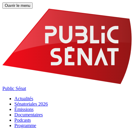
Ouvrir le menu
Public Sénat
Actualités
Sénatoriales 2026
Émissions
Documentaires
Podcasts
Programme