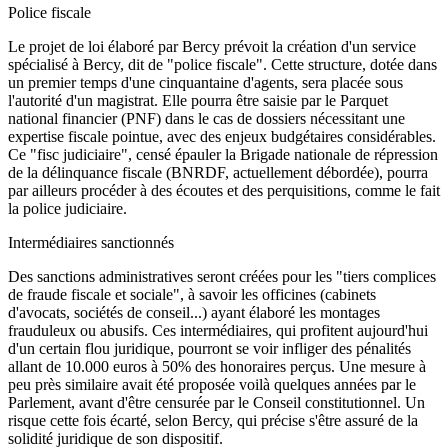
Police fiscale
Le projet de loi élaboré par Bercy prévoit la création d'un service
spécialisé à Bercy, dit de "police fiscale". Cette structure, dotée dans
un premier temps d'une cinquantaine d'agents, sera placée sous
l'autorité d'un magistrat. Elle pourra être saisie par le Parquet
national financier (PNF) dans le cas de dossiers nécessitant une
expertise fiscale pointue, avec des enjeux budgétaires considérables.
Ce "fisc judiciaire", censé épauler la Brigade nationale de répression
de la délinquance fiscale (BNRDF, actuellement débordée), pourra
par ailleurs procéder à des écoutes et des perquisitions, comme le fait
la police judiciaire.
Intermédiaires sanctionnés
Des sanctions administratives seront créées pour les "tiers complices
de fraude fiscale et sociale", à savoir les officines (cabinets
d'avocats, sociétés de conseil...) ayant élaboré les montages
frauduleux ou abusifs. Ces intermédiaires, qui profitent aujourd'hui
d'un certain flou juridique, pourront se voir infliger des pénalités
allant de 10.000 euros à 50% des honoraires perçus. Une mesure à
peu près similaire avait été proposée voilà quelques années par le
Parlement, avant d'être censurée par le Conseil constitutionnel. Un
risque cette fois écarté, selon Bercy, qui précise s'être assuré de la
solidité juridique de son dispositif.