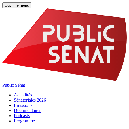
Ouvrir le menu
Public Sénat
Actualités
Sénatoriales 2026
Émissions
Documentaires
Podcasts
Programme