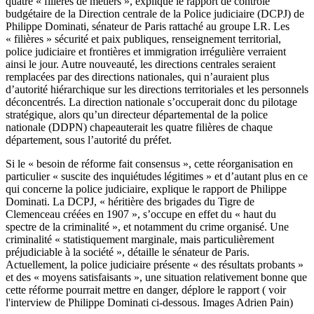
quatre « filières de métiers », explique le rapport de contrôle
budgétaire de la Direction centrale de la Police judiciaire (DCPJ) de
Philippe Dominati, sénateur de Paris rattaché au groupe LR. Les
« filières » sécurité et paix publiques, renseignement territorial,
police judiciaire et frontières et immigration irrégulière verraient
ainsi le jour. Autre nouveauté, les directions centrales seraient
remplacées par des directions nationales, qui n’auraient plus
d’autorité hiérarchique sur les directions territoriales et les personnels
déconcentrés. La direction nationale s’occuperait donc du pilotage
stratégique, alors qu’un directeur départemental de la police
nationale (DDPN) chapeauterait les quatre filières de chaque
département, sous l’autorité du préfet.
Si le « besoin de réforme fait consensus », cette réorganisation en
particulier « suscite des inquiétudes légitimes » et d’autant plus en ce
qui concerne la police judiciaire, explique le rapport de Philippe
Dominati. La DCPJ, « héritière des brigades du Tigre de
Clemenceau créées en 1907 », s’occupe en effet du « haut du
spectre de la criminalité », et notamment du crime organisé. Une
criminalité « statistiquement marginale, mais particulièrement
préjudiciable à la société », détaille le sénateur de Paris.
Actuellement, la police judiciaire présente « des résultats probants »
et des « moyens satisfaisants », une situation relativement bonne que
cette réforme pourrait mettre en danger, déplore le rapport ( voir
l'interview de Philippe Dominati ci-dessous. Images Adrien Pain)