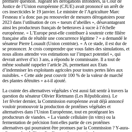
première question.
Jugeant les dérogations infondées, la Cour de
Justice de l’Union européenne (CJUE) avait prononcé un arrêt de
ces insecticides le 19 janvier
. Le ministre de l’Agriculture Marc
Fesneau n’a donc pas pu renouveler de mesures dérogatoires pour
2023 dans l’utilisation de ces « tueurs d’abeilles », désavantageant
ainsi les producteurs français de betteraves à sucre à l’échelle
européenne.
« L’Europe peut-elle contribuer à soutenir cette filière
française afin de rétablir une concurrence légitime ? » a demandé le
sénateur Pierre Louault (Union centriste). « A ce stade, il est dur de
se prononcer. Je crois comprendre que vous faites des simulations, et
nous allons attendre vos estimations sur l’impact potentiel », qui
devrait arriver d’ici 3 ans, a répondu le commissaire. Il a tout de
même souhaité rappeler l’article 26, permettant aux Etats
d’indemniser les exploitants agricoles pour toutes pertes liées aux
nuisibles. « Cette aide peut couvrir 100 % de la valeur de marché
des plantes détruites » a-t-il ajouté.
La crainte des alternatives végétales s’est aussi fait sentir à travers la
question du sénateur Olivier Rietmann (Les Républicains). Le
1er février dernier, la Commission européenne avait déjà annoncé
vouloir promouvoir la production de protéines végétales et
alternatives dans l’Union Européenne, tout en protégeant les
producteurs de viandes. « La viande cellulaire (in vitro) ou la
fermentation de précision font-elles partie de ces protéines
alternatives qui pourraient être promues par la Commission ? Y-aura-