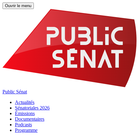
Ouvrir le menu
Public Sénat
Actualités
Sénatoriales 2026
Émissions
Documentaires
Podcasts
Programme