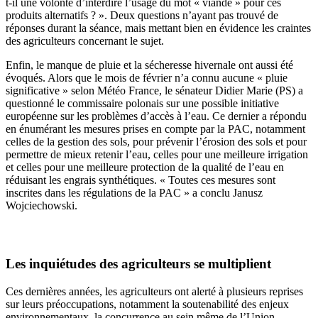
t-il une volonté d’interdire l’usage du mot « viande » pour ces
produits alternatifs ? ». Deux questions n’ayant pas trouvé de
réponses durant la séance, mais mettant bien en évidence les craintes
des agriculteurs concernant le sujet.
Enfin, le manque de pluie et la sécheresse hivernale ont aussi été
évoqués. Alors que le mois de février n’a connu aucune « pluie
significative » selon Météo France, le sénateur Didier Marie (PS) a
questionné le commissaire polonais sur une possible initiative
européenne sur les problèmes d’accès à l’eau. Ce dernier a répondu
en énumérant les mesures prises en compte par la PAC, notamment
celles de la gestion des sols, pour prévenir l’érosion des sols et pour
permettre de mieux retenir l’eau, celles pour une meilleure irrigation
et celles pour une meilleure protection de la qualité de l’eau en
réduisant les engrais synthétiques. « Toutes ces mesures sont
inscrites dans les régulations de la PAC » a conclu Janusz
Wojciechowski.
Les inquiétudes des agriculteurs se multiplient
Ces dernières années, les agriculteurs ont alerté à plusieurs reprises
sur leurs préoccupations, notamment la soutenabilité des enjeux
environnementaux, la concurrence au sein même de l’Union