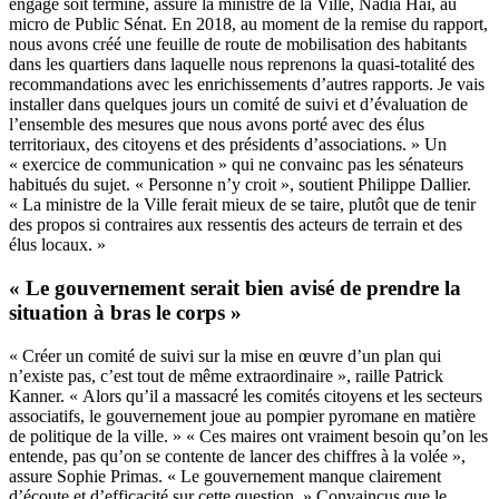
engagé soit terminé, assure la ministre de la Ville, Nadia Hai,
au
micro de Public Sénat.
En 2018, au moment de la remise du rapport,
nous avons créé une feuille de route de mobilisation des habitants
dans les quartiers dans laquelle nous reprenons la quasi-totalité des
recommandations avec les enrichissements d’autres rapports. Je vais
installer dans quelques jours un comité de suivi et d’évaluation de
l’ensemble des mesures que nous avons porté avec des élus
territoriaux, des citoyens et des présidents d’associations. » Un
« exercice de communication » qui ne convainc pas les sénateurs
habitués du sujet. « Personne n’y croit », soutient Philippe Dallier.
« La ministre de la Ville ferait mieux de se taire, plutôt que de tenir
des propos si contraires aux ressentis des acteurs de terrain et des
élus locaux. »
« Le gouvernement serait bien avisé de prendre la
situation à bras le corps »
« Créer un comité de suivi sur la mise en œuvre d’un plan qui
n’existe pas, c’est tout de même extraordinaire », raille Patrick
Kanner. « Alors qu’il a massacré les comités citoyens et les secteurs
associatifs, le gouvernement joue au pompier pyromane en matière
de politique de la ville. » « Ces maires ont vraiment besoin qu’on les
entende, pas qu’on se contente de lancer des chiffres à la volée »,
assure Sophie Primas. « Le gouvernement manque clairement
d’écoute et d’efficacité sur cette question. » Convaincus que le