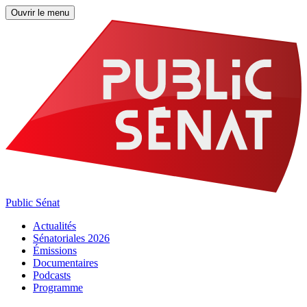
Ouvrir le menu
Public Sénat
Actualités
Sénatoriales 2026
Émissions
Documentaires
Podcasts
Programme