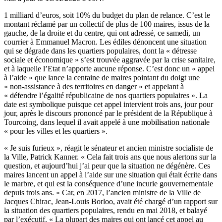
1 milliard d’euros, soit 10% du budget du plan de relance. C’est le
montant réclamé par un collectif de plus de 100 maires, issus de la
gauche, de la droite et du centre, qui ont adressé, ce samedi, un
courrier à Emmanuel Macron. Les édiles dénoncent
une situation
qui se dégrade dans les quartiers populaires
, dont la « détresse
sociale et économique » s’est trouvée aggravée par la crise sanitaire,
et à laquelle l’Etat n’apporte aucune réponse. C’est donc un « appel
à l’aide » que lance la centaine de maires pointant du doigt une
« non-assistance à des territoires en danger » et appelant à
« défendre l’égalité républicaine de nos quartiers populaires ». La
date est symbolique puisque cet appel intervient trois ans, jour pour
jour, après le discours prononcé par le président de la République à
Tourcoing, dans lequel il avait appelé à une mobilisation nationale
« pour les villes et les quartiers ».
« Je suis furieux », réagit le sénateur et ancien ministre socialiste de
la Ville, Patrick Kanner. « Cela fait trois ans que nous alertons sur la
question, et aujourd’hui j’ai peur que la situation ne dégénère. Ces
maires lancent un appel à l’aide sur une situation qui était écrite dans
le marbre, et qui est la conséquence d’une incurie gouvernementale
depuis trois ans. » Car, en 2017, l’ancien ministre de la Ville de
Jacques Chirac, Jean-Louis Borloo, avait été chargé d’un rapport sur
la situation des quartiers populaires, rendu en mai 2018, et balayé
par l’exécutif. « La plupart des maires qui ont lancé cet appel au