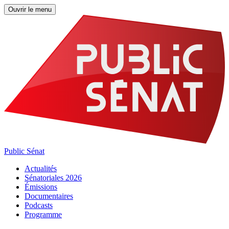
Ouvrir le menu
Public Sénat
Actualités
Sénatoriales 2026
Émissions
Documentaires
Podcasts
Programme