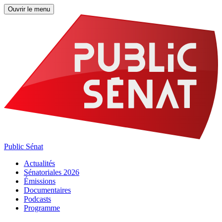
Ouvrir le menu
Public Sénat
Actualités
Sénatoriales 2026
Émissions
Documentaires
Podcasts
Programme