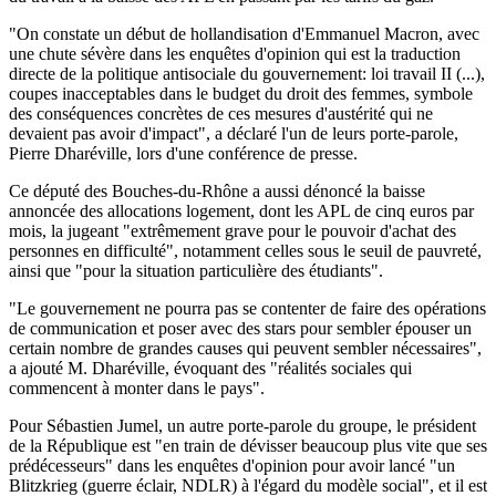
"On constate un début de hollandisation d'Emmanuel Macron, avec
une chute sévère dans les enquêtes d'opinion qui est la traduction
directe de la politique antisociale du gouvernement: loi travail II (...),
coupes inacceptables dans le budget du droit des femmes, symbole
des conséquences concrètes de ces mesures d'austérité qui ne
devaient pas avoir d'impact", a déclaré l'un de leurs porte-parole,
Pierre Dharéville, lors d'une conférence de presse.
Ce député des Bouches-du-Rhône a aussi dénoncé la baisse
annoncée des allocations logement, dont les APL de cinq euros par
mois, la jugeant "extrêmement grave pour le pouvoir d'achat des
personnes en difficulté", notamment celles sous le seuil de pauvreté,
ainsi que "pour la situation particulière des étudiants".
"Le gouvernement ne pourra pas se contenter de faire des opérations
de communication et poser avec des stars pour sembler épouser un
certain nombre de grandes causes qui peuvent sembler nécessaires",
a ajouté M. Dharéville, évoquant des "réalités sociales qui
commencent à monter dans le pays".
Pour Sébastien Jumel, un autre porte-parole du groupe, le président
de la République est "en train de dévisser beaucoup plus vite que ses
prédécesseurs" dans les enquêtes d'opinion pour avoir lancé "un
Blitzkrieg (guerre éclair, NDLR) à l'égard du modèle social", et il est