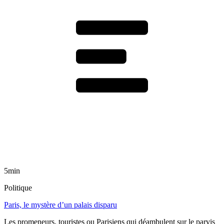
5min
Politique
Paris, le mystère d’un palais disparu
Les promeneurs, touristes ou Parisiens qui déambulent sur le parvis