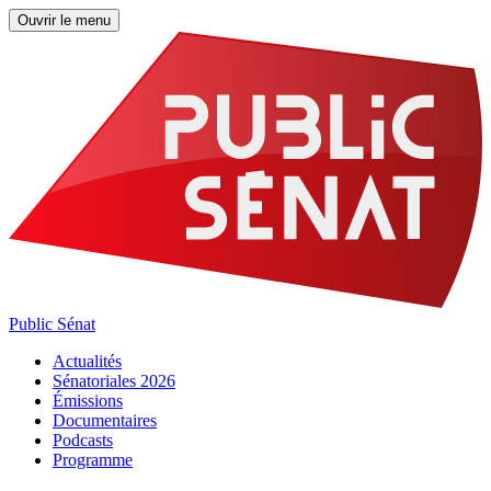
Ouvrir le menu
Public Sénat
Actualités
Sénatoriales 2026
Émissions
Documentaires
Podcasts
Programme