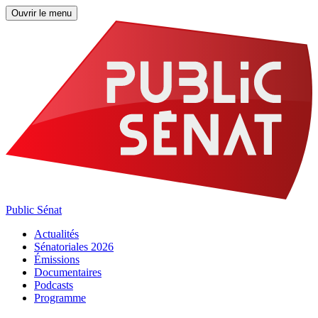
Ouvrir le menu
Public Sénat
Actualités
Sénatoriales 2026
Émissions
Documentaires
Podcasts
Programme