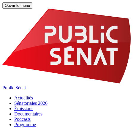
Ouvrir le menu
Public Sénat
Actualités
Sénatoriales 2026
Émissions
Documentaires
Podcasts
Programme