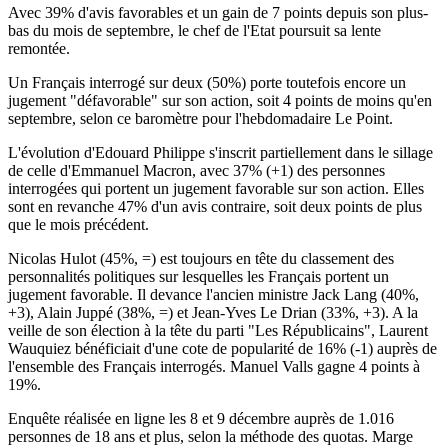
Avec 39% d'avis favorables et un gain de 7 points depuis son plus-
bas du mois de septembre, le chef de l'Etat poursuit sa lente
remontée.
Un Français interrogé sur deux (50%) porte toutefois encore un
jugement "défavorable" sur son action, soit 4 points de moins qu'en
septembre, selon ce baromètre pour l'hebdomadaire Le Point.
L'évolution d'Edouard Philippe s'inscrit partiellement dans le sillage
de celle d'Emmanuel Macron, avec 37% (+1) des personnes
interrogées qui portent un jugement favorable sur son action. Elles
sont en revanche 47% d'un avis contraire, soit deux points de plus
que le mois précédent.
Nicolas Hulot (45%, =) est toujours en tête du classement des
personnalités politiques sur lesquelles les Français portent un
jugement favorable. Il devance l'ancien ministre Jack Lang (40%,
+3), Alain Juppé (38%, =) et Jean-Yves Le Drian (33%, +3). A la
veille de son élection à la tête du parti "Les Républicains", Laurent
Wauquiez bénéficiait d'une cote de popularité de 16% (-1) auprès de
l'ensemble des Français interrogés. Manuel Valls gagne 4 points à
19%.
Enquête réalisée en ligne les 8 et 9 décembre auprès de 1.016
personnes de 18 ans et plus, selon la méthode des quotas. Marge