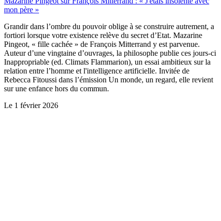
Mazarine Pingeot sur François Mitterrand : « J'étais insolente avec
mon père »
Grandir dans l’ombre du pouvoir oblige à se construire autrement, a
fortiori lorsque votre existence relève du secret d’Etat. Mazarine
Pingeot, « fille cachée » de François Mitterrand y est parvenue.
Auteur d’une vingtaine d’ouvrages, la philosophe publie ces jours-ci
Inappropriable (ed. Climats Flammarion), un essai ambitieux sur la
relation entre l’homme et l'intelligence artificielle. Invitée de
Rebecca Fitoussi dans l’émission Un monde, un regard, elle revient
sur une enfance hors du commun.
Le
1 février 2026