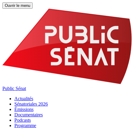
Ouvrir le menu
Public Sénat
Actualités
Sénatoriales 2026
Émissions
Documentaires
Podcasts
Programme