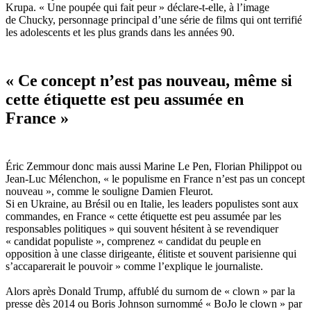
Krupa. « Une poupée qui fait peur » déclare-t-elle, à l’image
de
Chucky
, personnage principal d’une série de film
s
qui ont terrifié
les adolescents et les plus grands dans les années 90.
« Ce concept n’est pas nouveau, même si
cette étiquette est peu assumée en
France »
Éric
Zemmour donc mais aussi Marine Le Pen, Florian Philippot
ou
Jean-Luc Mélenchon
, « le populisme en France n’est pas un concept
nouveau », comme le souligne Damien
Fleurot
.
Si en Ukraine, au Brésil ou en Italie
, les leaders populistes sont aux
commandes, en France « cette étiquette est peu assumée par les
responsables politiques » qui souvent hésitent à se revendiquer
« candidat populiste », comprenez « candidat du peuple en
opposition à une classe dirigeante, élitiste et souvent parisienne qui
s’accaparerait le pouvoir » comme l’explique le journaliste.
Alors après Donald Trump
,
aff
ublé du surnom de « clown » par la
presse dès 2014 ou Boris
Johnson
surnommé «
BoJo
le clown » par