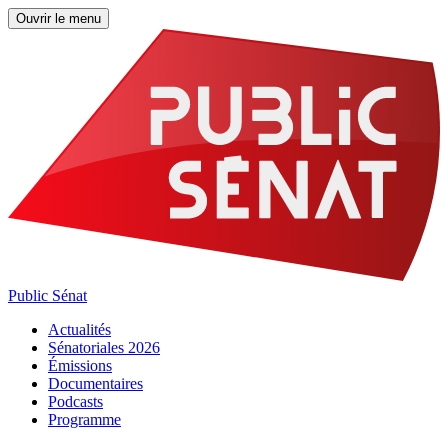
Ouvrir le menu
Public Sénat
Actualités
Sénatoriales 2026
Émissions
Documentaires
Podcasts
Programme