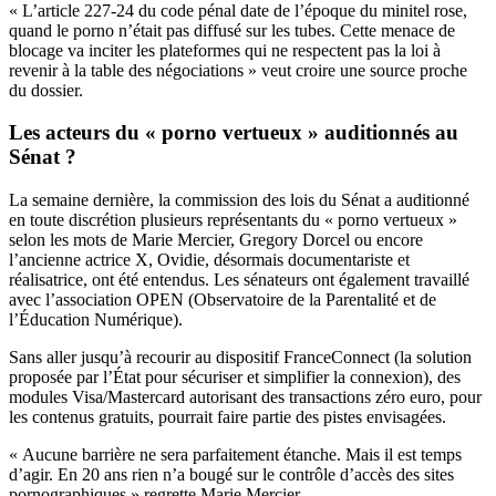
« L’article 227-24 du code pénal date de l’époque du minitel rose,
quand le porno n’était pas diffusé sur les tubes. Cette menace de
blocage va inciter les plateformes qui ne respectent pas la loi à
revenir à la table des négociations » veut croire une source proche
du dossier.
Les acteurs du « porno vertueux » auditionnés au
Sénat ?
La semaine dernière, la commission des lois du Sénat a auditionné
en toute discrétion plusieurs représentants du « porno vertueux »
selon les mots de Marie Mercier, Gregory Dorcel ou encore
l’ancienne actrice X, Ovidie, désormais documentariste et
réalisatrice, ont été entendus. Les sénateurs ont également travaillé
avec l’association OPEN (Observatoire de la Parentalité et de
l’Éducation Numérique).
Sans aller jusqu’à recourir au dispositif FranceConnect (la solution
proposée par l’État pour sécuriser et simplifier la connexion), des
modules Visa/Mastercard autorisant des transactions zéro euro, pour
les contenus gratuits, pourrait faire partie des pistes envisagées.
« Aucune barrière ne sera parfaitement étanche. Mais il est temps
d’agir. En 20 ans rien n’a bougé sur le contrôle d’accès des sites
pornographiques » regrette Marie Mercier.