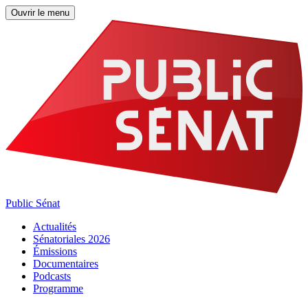
Ouvrir le menu
Public Sénat
Actualités
Sénatoriales 2026
Émissions
Documentaires
Podcasts
Programme