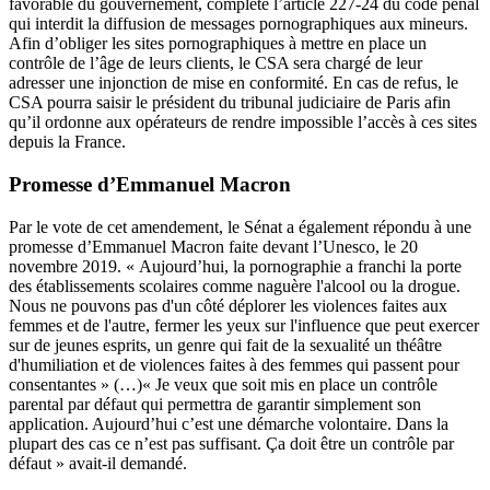
favorable du gouvernement, complète l’article 227-24 du code pénal
qui interdit la diffusion de messages pornographiques aux mineurs.
Afin d’obliger les sites pornographiques à mettre en place un
contrôle de l’âge de leurs clients, le CSA sera chargé de leur
adresser une injonction de mise en conformité. En cas de refus, le
CSA pourra saisir le président du tribunal judiciaire de Paris afin
qu’il ordonne aux opérateurs de rendre impossible l’accès à ces sites
depuis la France.
Promesse d’Emmanuel Macron
Par le vote de cet amendement, le Sénat a également répondu à une
promesse d’Emmanuel Macron faite devant l’Unesco, le 20
novembre 2019. « Aujourd’hui, la pornographie a franchi la porte
des établissements scolaires comme naguère l'alcool ou la drogue.
Nous ne pouvons pas d'un côté déplorer les violences faites aux
femmes et de l'autre, fermer les yeux sur l'influence que peut exercer
sur de jeunes esprits, un genre qui fait de la sexualité un théâtre
d'humiliation et de violences faites à des femmes qui passent pour
consentantes » (…)« Je veux que soit mis en place un contrôle
parental par défaut qui permettra de garantir simplement son
application. Aujourd’hui c’est une démarche volontaire. Dans la
plupart des cas ce n’est pas suffisant. Ça doit être un contrôle par
défaut » avait-il demandé.