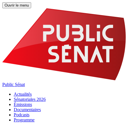
Ouvrir le menu
Public Sénat
Actualités
Sénatoriales 2026
Émissions
Documentaires
Podcasts
Programme