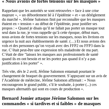
« Nous avions de fortes tensions sur les masques »
Rappelant que les autorités se sont retrouvées « face à une crise
majeure », « un débordement lié à l’épidémie » et « un dérèglement
du marché », Jérôme Salomon finit par reconnaître que les masques
étaient en « tension » au début de l’épidémie, pour justifier ses
propos : « Quand je disais qu’il ne fallait pas porter un masque tout
seul dans la rue, je vous rappelle qu’à cette époque, début mars,
nous avions de fortes tensions sur les masques, nous les livrions en
urgence la nuit aux établissements de santé. (…) Et nous avions des
vols et des personnes qu’on voyait avec des FFP2 ou FFP3 dans la
rue. C’était peut-être une expression très maladroite de ma part.
C’était de dire "laissez les masques aux professionnels de santé
quand ils en ont besoin et ne les portez pas quand il n’y a pas
justification à les porter" ».
Très vite, dès le 2 avril, Jérôme Salomon entamait pourtant le
changement de braquet du gouvernement. S’appuyant sur un avis de
l’Académie de médecine, Jérôme Salomon affirmait : « Nous
encourageons le grand public, s’il le souhaite, à porter (...) ces
masques alternatifs qui sont en cours de production ».
Bernard Jomier attaque Jérôme Salomon sur les
commandes « si tardives et si faibles » de masques