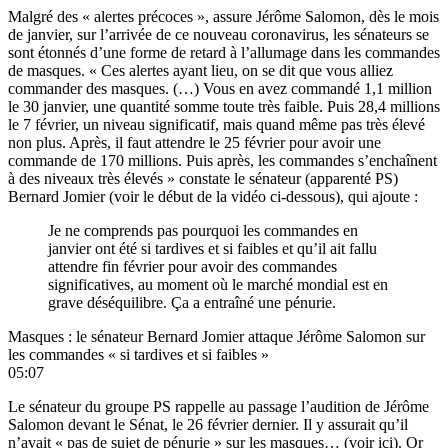
Malgré des « alertes précoces », assure Jérôme Salomon, dès le mois
de janvier, sur l’arrivée de ce nouveau coronavirus, les sénateurs se
sont étonnés d’une forme de retard à l’allumage dans les commandes
de masques. « Ces alertes ayant lieu, on se dit que vous alliez
commander des masques. (…) Vous en avez commandé 1,1 million
le 30 janvier, une quantité somme toute très faible. Puis 28,4 millions
le 7 février, un niveau significatif, mais quand même pas très élevé
non plus. Après, il faut attendre le 25 février pour avoir une
commande de 170 millions. Puis après, les commandes s’enchaînent
à des niveaux très élevés » constate le sénateur (apparenté PS)
Bernard Jomier (voir le début de la vidéo ci-dessous), qui ajoute :
Je ne comprends pas pourquoi les commandes en
janvier ont été si tardives et si faibles et qu’il ait fallu
attendre fin février pour avoir des commandes
significatives, au moment où le marché mondial est en
grave déséquilibre. Ça a entraîné une pénurie.
Masques : le sénateur Bernard Jomier attaque Jérôme Salomon sur
les commandes « si tardives et si faibles »
05:07
Le sénateur du groupe PS rappelle au passage l’audition de Jérôme
Salomon devant le Sénat, le 26 février dernier. Il y assurait qu’il
n’avait « pas de sujet de pénurie » sur les masques… (
voir ici
). Or