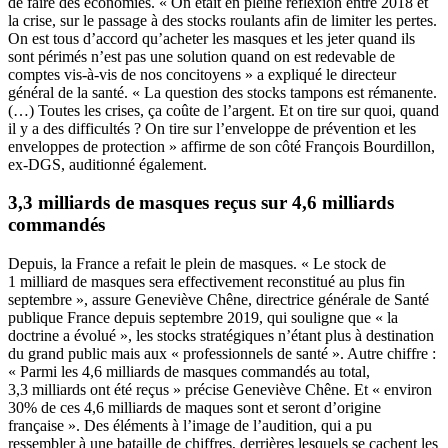
de faire des économies. « On était en pleine réflexion entre 2018 et
la crise, sur le passage à des stocks roulants afin de limiter les pertes.
On est tous d’accord qu’acheter les masques et les jeter quand ils
sont périmés n’est pas une solution quand on est redevable de
comptes vis-à-vis de nos concitoyens » a expliqué le directeur
général de la santé. « La question des stocks tampons est rémanente.
(…) Toutes les crises, ça coûte de l’argent. Et on tire sur quoi, quand
il y a des difficultés ? On tire sur l’enveloppe de prévention et les
enveloppes de protection » affirme de son côté François Bourdillon,
ex-DGS, auditionné également.
3,3 milliards de masques reçus sur 4,6 milliards
commandés
Depuis, la France a refait le plein de masques. « Le stock de
1 milliard de masques sera effectivement reconstitué au plus fin
septembre », assure Geneviève Chêne, directrice générale de Santé
publique France depuis septembre 2019, qui souligne que « la
doctrine a évolué », les stocks stratégiques n’étant plus à destination
du grand public mais aux « professionnels de santé ». Autre chiffre :
« Parmi les 4,6 milliards de masques commandés au total,
3,3 milliards ont été reçus » précise Geneviève Chêne. Et « environ
30% de ces 4,6 milliards de maques sont et seront d’origine
française ». Des éléments à l’image de l’audition, qui a pu
ressembler à une bataille de chiffres, derrières lesquels se cachent les