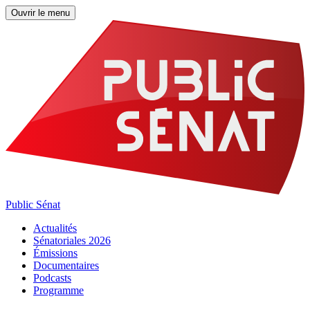
Ouvrir le menu
Public Sénat
Actualités
Sénatoriales 2026
Émissions
Documentaires
Podcasts
Programme