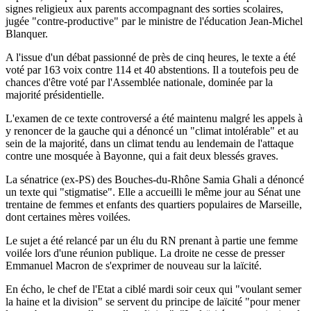
signes religieux aux parents accompagnant des sorties scolaires,
jugée "contre-productive" par le ministre de l'éducation Jean-Michel
Blanquer.
A l'issue d'un débat passionné de près de cinq heures, le texte a été
voté par 163 voix contre 114 et 40 abstentions. Il a toutefois peu de
chances d'être voté par l'Assemblée nationale, dominée par la
majorité présidentielle.
L'examen de ce texte controversé a été maintenu malgré les appels à
y renoncer de la gauche qui a dénoncé un "climat intolérable" et au
sein de la majorité, dans un climat tendu au lendemain de l'attaque
contre une mosquée à Bayonne, qui a fait deux blessés graves.
La sénatrice (ex-PS) des Bouches-du-Rhône Samia Ghali a dénoncé
un texte qui "stigmatise". Elle a accueilli le même jour au Sénat une
trentaine de femmes et enfants des quartiers populaires de Marseille,
dont certaines mères voilées.
Le sujet a été relancé par un élu du RN prenant à partie une femme
voilée lors d'une réunion publique. La droite ne cesse de presser
Emmanuel Macron de s'exprimer de nouveau sur la laïcité.
En écho, le chef de l'Etat a ciblé mardi soir ceux qui "voulant semer
la haine et la division" se servent du principe de laïcité "pour mener