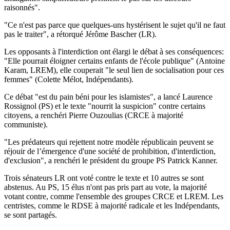
raisonnés".
"Ce n'est pas parce que quelques-uns hystérisent le sujet qu'il ne faut
pas le traiter", a rétorqué Jérôme Bascher (LR).
Les opposants à l'interdiction ont élargi le débat à ses conséquences:
"Elle pourrait éloigner certains enfants de l'école publique" (Antoine
Karam, LREM), elle couperait "le seul lien de socialisation pour ces
femmes" (Colette Mélot, Indépendants).
Ce débat "est du pain béni pour les islamistes", a lancé Laurence
Rossignol (PS) et le texte "nourrit la suspicion" contre certains
citoyens, a renchéri Pierre Ouzoulias (CRCE à majorité
communiste).
"Les prédateurs qui rejettent notre modèle républicain peuvent se
réjouir de l’émergence d'une société de prohibition, d'interdiction,
d'exclusion", a renchéri le président du groupe PS Patrick Kanner.
Trois sénateurs LR ont voté contre le texte et 10 autres se sont
abstenus. Au PS, 15 élus n'ont pas pris part au vote, la majorité
votant contre, comme l'ensemble des groupes CRCE et LREM. Les
centristes, comme le RDSE à majorité radicale et les Indépendants,
se sont partagés.