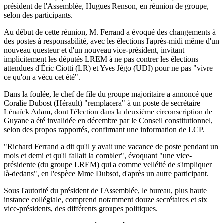
président de l'Assemblée, Hugues Renson, en réunion de groupe,
selon des participants.
Au début de cette réunion, M. Ferrand a évoqué des changements à
des postes à responsabilité, avec les élections l'après-midi même d'un
nouveau questeur et d'un nouveau vice-président, invitant
implicitement les députés LREM à ne pas contrer les élections
attendues d'Éric Ciotti (LR) et Yves Jégo (UDI) pour ne pas "vivre
ce qu'on a vécu cet été".
Dans la foulée, le chef de file du groupe majoritaire a annoncé que
Coralie Dubost (Hérault) "remplacera" à un poste de secrétaire
Lénaïck Adam, dont l'élection dans la deuxième circonscription de
Guyane a été invalidée en décembre par le Conseil constitutionnel,
selon des propos rapportés, confirmant une information de LCP.
"Richard Ferrand a dit qu'il y avait une vacance de poste pendant un
mois et demi et qu'il fallait la combler", évoquant "une vice-
présidente (du groupe LREM) qui a comme velléité de s'impliquer
là-dedans", en l'espèce Mme Dubsot, d'après un autre participant.
Sous l'autorité du président de l'Assemblée, le bureau, plus haute
instance collégiale, comprend notamment douze secrétaires et six
vice-présidents, des différents groupes politiques.