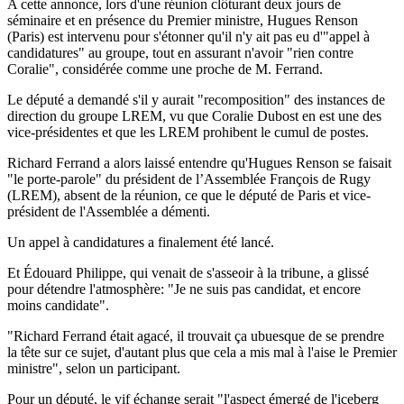
A cette annonce, lors d'une réunion clôturant deux jours de
séminaire et en présence du Premier ministre, Hugues Renson
(Paris) est intervenu pour s'étonner qu'il n'y ait pas eu d'"appel à
candidatures" au groupe, tout en assurant n'avoir "rien contre
Coralie", considérée comme une proche de M. Ferrand.
Le député a demandé s'il y aurait "recomposition" des instances de
direction du groupe LREM, vu que Coralie Dubost en est une des
vice-présidentes et que les LREM prohibent le cumul de postes.
Richard Ferrand a alors laissé entendre qu'Hugues Renson se faisait
"le porte-parole" du président de l’Assemblée François de Rugy
(LREM), absent de la réunion, ce que le député de Paris et vice-
président de l'Assemblée a démenti.
Un appel à candidatures a finalement été lancé.
Et Édouard Philippe, qui venait de s'asseoir à la tribune, a glissé
pour détendre l'atmosphère: "Je ne suis pas candidat, et encore
moins candidate".
"Richard Ferrand était agacé, il trouvait ça ubuesque de se prendre
la tête sur ce sujet, d'autant plus que cela a mis mal à l'aise le Premier
ministre", selon un participant.
Pour un député, le vif échange serait "l'aspect émergé de l'iceberg