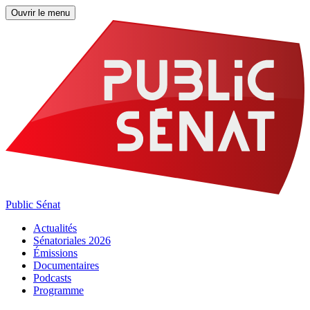
Ouvrir le menu
Public Sénat
Actualités
Sénatoriales 2026
Émissions
Documentaires
Podcasts
Programme