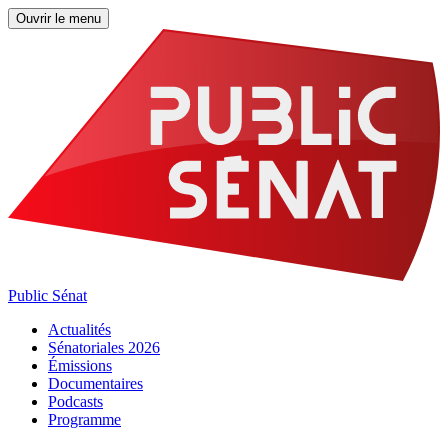
Ouvrir le menu
Public Sénat
Actualités
Sénatoriales 2026
Émissions
Documentaires
Podcasts
Programme