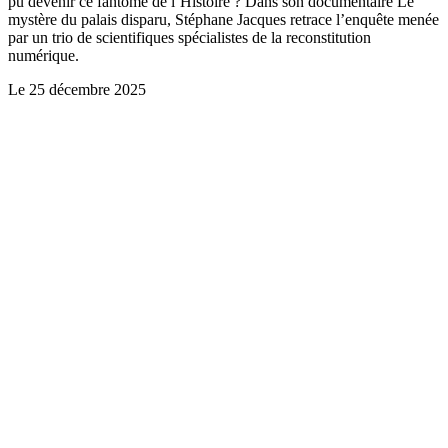
pu devenir ce fantôme de l’Histoire ? Dans son documentaire Le
mystère du palais disparu, Stéphane Jacques retrace l’enquête menée
par un trio de scientifiques spécialistes de la reconstitution
numérique.
Le
25 décembre 2025