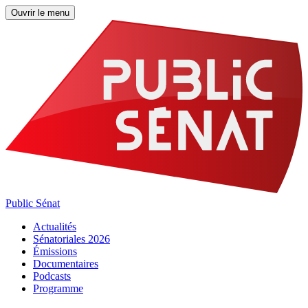
Ouvrir le menu
Public Sénat
Actualités
Sénatoriales 2026
Émissions
Documentaires
Podcasts
Programme