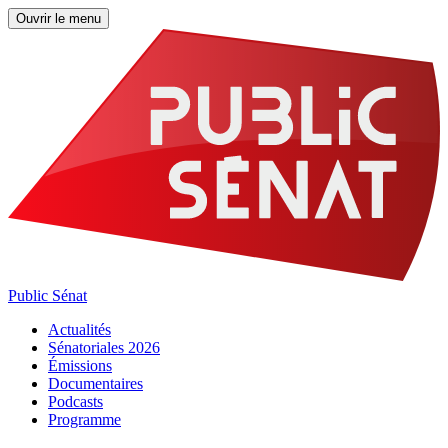
Ouvrir le menu
Public Sénat
Actualités
Sénatoriales 2026
Émissions
Documentaires
Podcasts
Programme