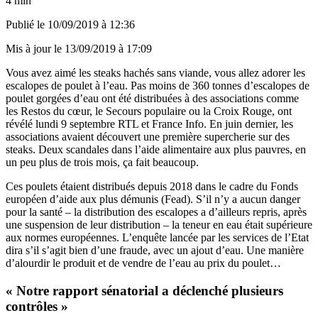
4 min
Publié le
10/09/2019 à 12:36
Mis à jour le
13/09/2019 à 17:09
Vous avez aimé les steaks hachés sans viande, vous allez adorer les
escalopes de poulet à l’eau. Pas moins de 360 tonnes d’escalopes de
poulet gorgées d’eau ont été distribuées à des associations comme
les Restos du cœur, le Secours populaire ou la Croix Rouge, ont
révélé lundi 9 septembre
RTL
et
France Info
. En juin dernier, les
associations avaient découvert une première supercherie sur des
steaks. Deux scandales dans l’aide alimentaire aux plus pauvres, en
un peu plus de trois mois, ça fait beaucoup.
Ces poulets étaient distribués depuis 2018 dans le cadre du Fonds
européen d’aide aux plus démunis (Fead). S’il n’y a aucun danger
pour la santé – la distribution des escalopes a d’ailleurs repris, après
une suspension de leur distribution – la teneur en eau était supérieure
aux normes européennes. L’enquête lancée par les services de l’Etat
dira s’il s’agit bien d’une fraude, avec un ajout d’eau. Une manière
d’alourdir le produit et de vendre de l’eau au prix du poulet…
« Notre rapport sénatorial a déclenché plusieurs
contrôles »