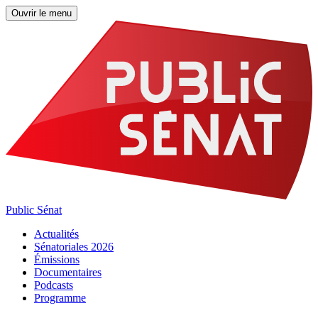
Ouvrir le menu
Public Sénat
Actualités
Sénatoriales 2026
Émissions
Documentaires
Podcasts
Programme