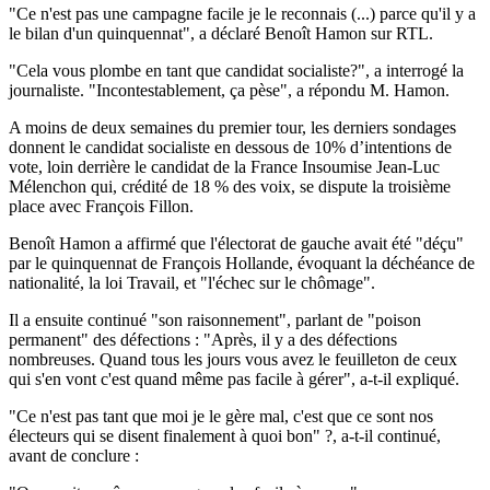
"Ce n'est pas une campagne facile je le reconnais (...) parce qu'il y a
le bilan d'un quinquennat", a déclaré Benoît Hamon sur RTL.
"Cela vous plombe en tant que candidat socialiste?", a interrogé la
journaliste. "Incontestablement, ça pèse", a répondu M. Hamon.
A moins de deux semaines du premier tour, les derniers sondages
donnent le candidat socialiste en dessous de 10% d’intentions de
vote, loin derrière le candidat de la France Insoumise Jean-Luc
Mélenchon qui, crédité de 18 % des voix, se dispute la troisième
place avec François Fillon.
Benoît Hamon a affirmé que l'électorat de gauche avait été "déçu"
par le quinquennat de François Hollande, évoquant la déchéance de
nationalité, la loi Travail, et "l'échec sur le chômage".
Il a ensuite continué "son raisonnement", parlant de "poison
permanent" des défections : "Après, il y a des défections
nombreuses. Quand tous les jours vous avez le feuilleton de ceux
qui s'en vont c'est quand même pas facile à gérer", a-t-il expliqué.
"Ce n'est pas tant que moi je le gère mal, c'est que ce sont nos
électeurs qui se disent finalement à quoi bon" ?, a-t-il continué,
avant de conclure :