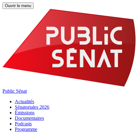
Ouvrir le menu
Public Sénat
Actualités
Sénatoriales 2026
Émissions
Documentaires
Podcasts
Programme