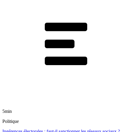
5min
Politique
Ingérences électorales : faut-il sanctionner les réseaux sociaux ?