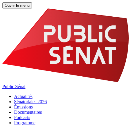
Ouvrir le menu
Public Sénat
Actualités
Sénatoriales 2026
Émissions
Documentaires
Podcasts
Programme