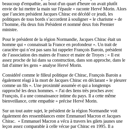
beaucoup d'empathie, au bout d'un quart d'heure on avait plutôt
envie de lui mettre la main sur l'épaule » raconte Hervé Morin. Alors
que l’ancien président Jacques Chirac est décédé ce jeudi, les
politiques de tous bords s’accordent à souligner « le charisme » de
l’homme, élu deux fois Président et nommé deux fois Premier
ministre.
Pour le président de la région Normandie, Jacques Chirac était un
homme qui « connaissait la France en profondeur ». Un trait de
caractère qui n’est pas sans lui rappeler François Baroin, président
de l’association des maires de France et maire de Troyes : « Il est
assez proche de lui dans sa construction, dans son approche, dans le
fait d'aimer les gens » analyse Hervé Morin.
Considéré comme le filleul politique de Chirac, François Baroin a
également réagi à la mort de Jacques Chirac en déclarant « le pleurer
comme un fils ». Une proximité assumée et qui a longtemps
rapproché les deux hommes. « J'ai des liens très proches avec
François, il a une connaissance intime du pays. Il a cette même
bienveillance, cette empathie » précise Hervé Morin.
Sur un tout autre sujet, le président de la région Normandie voit
également des ressemblances entre Emmanuel Macron et Jacques
Chirac. « Emmanuel Macron a vécu à travers les gilets jaunes une
leçon assez comparable à celle vécue par Chirac en 1995. Il a