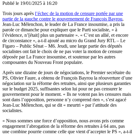
Publié le
19/01/2025 à 16:20
Trois jours après
l’échec de la motion de censure portée par une
partie de la gauche contre le gouvernement de François Bayrou
,
Jean-Luc Mélenchon, le leader de La France insoumise, a pris la
parole ce dimanche pour expliquer que le Parti socialiste, « à
l’évidence, n’[était] plus un partenaire ». « C’est un allié, et encore
de circonstance », a-t-il ajouté au micro du Grand Jury RTL – Le
Figaro – Public Sénat – M6. Jeudi, une large partie des députés
socialistes ont fait le choix de ne pas voter la motion de censure
déposée par La France insoumise, et soutenue par les autres
composantes du Nouveau Front populaire.
Après une dizaine de jours de négociations, le Premier secrétaire du
PS, Olivier Faure, a obtenu de François Bayrou la réouverture d’une
négociation sur la réforme des retraites, ainsi que plusieurs garanties
sur le budget 2025, suffisantes selon lui pour ne pas censurer le
gouvernement pour le moment. « Ils ne votent pas les censures mais
sont dans l’opposition, personne n’y comprend rien », s’est agacé
Jean-Luc Mélenchon, qui se dit « meurtri » par l’attitude des
socialistes.
« Nous sommes une force d’opposition, nous avons pris comme
engagement l’abrogation de la réforme des retraites à 64 ans, pas
une combine pourrie comme celle que vient d’accepter le PS », a-t-il