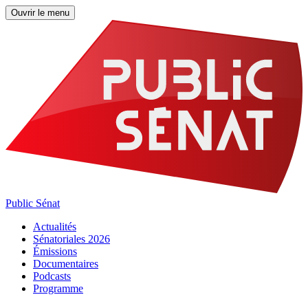
Ouvrir le menu
Public Sénat
Actualités
Sénatoriales 2026
Émissions
Documentaires
Podcasts
Programme