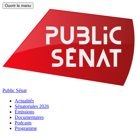
Ouvrir le menu
Public Sénat
Actualités
Sénatoriales 2026
Émissions
Documentaires
Podcasts
Programme