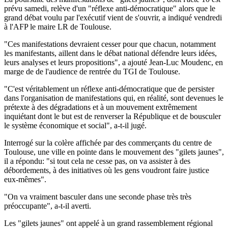
prévu samedi, relève d'un "réflexe anti-démocratique" alors que le
grand débat voulu par l'exécutif vient de s'ouvrir, a indiqué vendredi
à l'AFP le maire LR de Toulouse.
"Ces manifestations devraient cesser pour que chacun, notamment
les manifestants, aillent dans le débat national défendre leurs idées,
leurs analyses et leurs propositions", a ajouté Jean-Luc Moudenc, en
marge de de l'audience de rentrée du TGI de Toulouse.
"C'est véritablement un réflexe anti-démocratique que de persister
dans l'organisation de manifestations qui, en réalité, sont devenues le
prétexte à des dégradations et à un mouvement extrêmement
inquiétant dont le but est de renverser la République et de bousculer
le système économique et social", a-t-il jugé.
Interrogé sur la colère affichée par des commerçants du centre de
Toulouse, une ville en pointe dans le mouvement des "gilets jaunes",
il a répondu: "si tout cela ne cesse pas, on va assister à des
débordements, à des initiatives où les gens voudront faire justice
eux-mêmes".
"On va vraiment basculer dans une seconde phase très très
préoccupante", a-t-il averti.
Les "gilets jaunes" ont appelé à un grand rassemblement régional