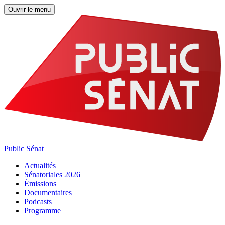
Ouvrir le menu
Public Sénat
Actualités
Sénatoriales 2026
Émissions
Documentaires
Podcasts
Programme