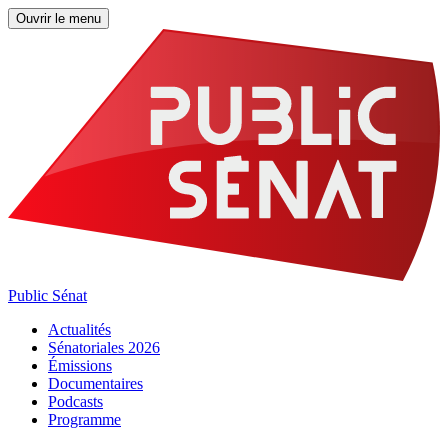
Ouvrir le menu
Public Sénat
Actualités
Sénatoriales 2026
Émissions
Documentaires
Podcasts
Programme