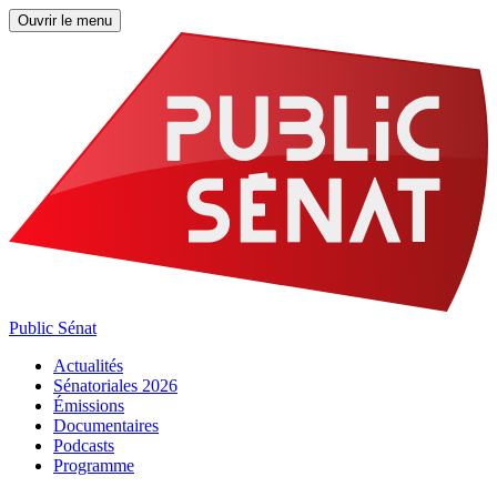
Ouvrir le menu
Public Sénat
Actualités
Sénatoriales 2026
Émissions
Documentaires
Podcasts
Programme