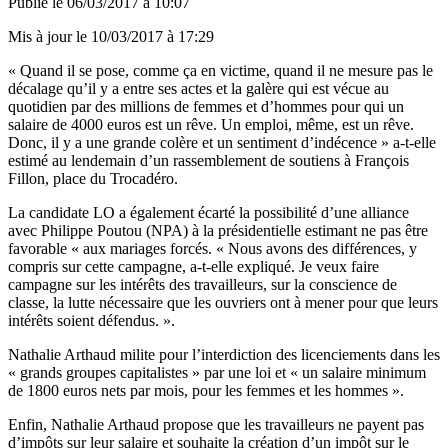
Publié le
06/03/2017 à 10:07
Mis à jour le
10/03/2017 à 17:29
« Quand il se pose, comme ça en victime, quand il ne mesure pas le
décalage qu’il y a entre ses actes et la galère qui est vécue au
quotidien par des millions de femmes et d’hommes pour qui un
salaire de 4000 euros est un rêve. Un emploi, même, est un rêve.
Donc, il y a une grande colère et un sentiment d’indécence » a-t-elle
estimé au lendemain d’un rassemblement de soutiens à François
Fillon, place du Trocadéro.
La candidate LO a également écarté la possibilité d’une alliance
avec Philippe Poutou (NPA) à la présidentielle estimant ne pas être
favorable « aux mariages forcés. « Nous avons des différences, y
compris sur cette campagne, a-t-elle expliqué. Je veux faire
campagne sur les intérêts des travailleurs, sur la conscience de
classe, la lutte nécessaire que les ouvriers ont à mener pour que leurs
intérêts soient défendus. ».
Nathalie Arthaud milite pour l’interdiction des licenciements dans les
« grands groupes capitalistes » par une loi et « un salaire minimum
de 1800 euros nets par mois, pour les femmes et les hommes ».
Enfin, Nathalie Arthaud propose que les travailleurs ne payent pas
d’impôts sur leur salaire et souhaite la création d’un impôt sur le