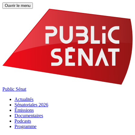
Ouvrir le menu
Public Sénat
Actualités
Sénatoriales 2026
Émissions
Documentaires
Podcasts
Programme