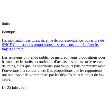
6min
Politique
Harmonisation des titres, garantie de correspondance, ouverture de
SNCF Connect : les propositions des sénateurs pour faciliter les
trajets en train
Les sénateurs ont rendu public, ce mercredi, leurs propositions pour
harmoniser les tarifs et conditions d’achats des billets sur le réseau
de trains, alors que les opérateurs sont toujours plus nombreux avec
l’ouverture à la concurrence. Des propositions que les rapporteurs
ont bon espoir de voir reprises par les députés dans le projet de loi-
cadre.
Le
25 juin 2026