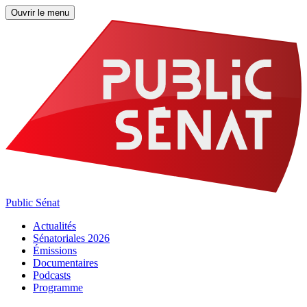
Ouvrir le menu
Public Sénat
Actualités
Sénatoriales 2026
Émissions
Documentaires
Podcasts
Programme