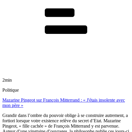
2min
Politique
Mazarine Pingeot sur François Mitterrand : « J'étais insolente avec
mon père »
Grandir dans l’ombre du pouvoir oblige à se construire autrement, a
fortiori lorsque votre existence relève du secret d’Etat. Mazarine
Pingeot, « fille cachée » de François Mitterrand y est parvenue.
Auteur d’une vingtaine d’ouvrages, la philosophe publie ces jours-ci