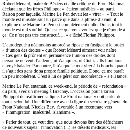
Robert Ménard, maire de Béziers et allié critique du Front National,
déclarait que les frères Philippot « étaient nuisibles » au parti.
Raison pour laquelle, Marine Le Pen devait les « virer ». « Tout le
monde est nuisible sauf lui parce que dans la phrase d’avant, il
explique que Marine Le Pen est complètement nulle. Donc, tout le
monde est nul sauf lui. Qu' est ce que vous voulez que je réponde à
ça. Ce n’est pas très constructif…. » a lâché Florian Philippot.
L’eurodéputé a néanmoins amorcé sa riposte en fustigeant le projet
« d’union des droites » que Robert Ménard aimerait voir naître.
« Ces gens-là prônent en permanence l’union des droites dont
personne ne veut d’ailleurs, ni Wauquiez, ni Ciotti… Ils l’ont tous
envoyé balader. Par contre, il n’a que le mot virer à la bouche quand
il s’agit des gens de sa propre famille politique. Donc, ça me paraît
un peu incohérent. C’est à lui de gérer son incohérence » a-t-il tancé.
Marine Le Pen entamait, ce week-end, la période de « refondation »
du parti, avec un meeting à Brachay. L’occasion pour Florian
Philippot de réaffirmer sa ligne. Le Front national « doit parler de
tout » selon lui. Une différence avec la ligne du secrétaire général du
Front National, Nicolas Bay, favorable à un recentrage vers
« l’immigration, insécurité, islamisme ».
« Parler de tout, ça veut dire que nous devons être des défricheurs
de nouveaux sujets : l’innovation (...) les déserts médicaux, les