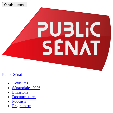
Ouvrir le menu
Public Sénat
Actualités
Sénatoriales 2026
Émissions
Documentaires
Podcasts
Programme