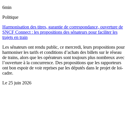
6min
Politique
Harmonisation des titres, garantie de correspondance, ouverture de
SNCF Connect : les propositions des sénateurs pour faciliter les
trajets en train
Les sénateurs ont rendu public, ce mercredi, leurs propositions pour
harmoniser les tarifs et conditions d’achats des billets sur le réseau
de trains, alors que les opérateurs sont toujours plus nombreux avec
l’ouverture à la concurrence. Des propositions que les rapporteurs
ont bon espoir de voir reprises par les députés dans le projet de loi-
cadre.
Le
25 juin 2026