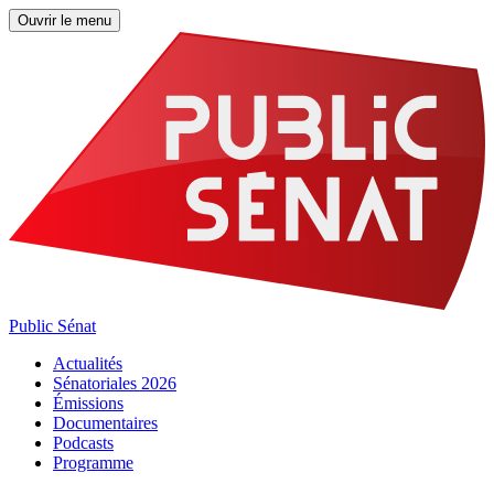
Ouvrir le menu
Public Sénat
Actualités
Sénatoriales 2026
Émissions
Documentaires
Podcasts
Programme