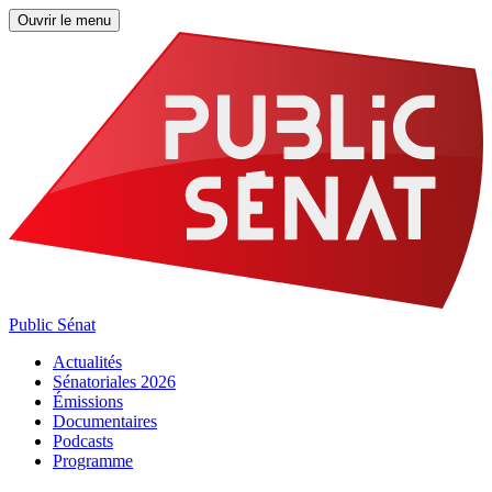
Ouvrir le menu
Public Sénat
Actualités
Sénatoriales 2026
Émissions
Documentaires
Podcasts
Programme